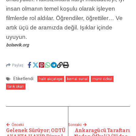
insan olmanın temel koşulu olarak işleyen
filmlerde rol aldılar. Öğrendiler, öğrettiler… Ve
artık üçü de aramızda değil. Işıklar içinde
uyuyun.
bolsevik.org
Paylaş
Etiketlendi:
halit akçatepe
kemal sunal
münir özkul
tarık akan
Önceki
Sonraki
Gelenek Sürüyor; ODTÜ
Ankaragücü Taraftarı