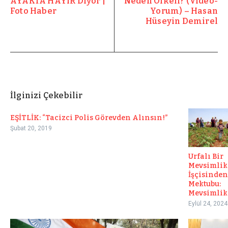
AYAKTA HAYIR Diyor |
Neden Öfkeli? (Video-
Foto Haber
Yorum) – Hasan
Hüseyin Demirel
İlginizi Çekebilir
EŞİTLİK: “Tacizci Polis Görevden Alınsın!”
Şubat 20, 2019
Urfalı Bir
Mevsimlik
İşçisinden
Mektubu:
Mevsimlik K
Eylül 24, 2024