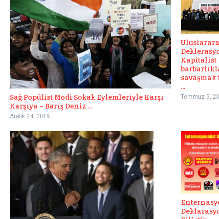
Uluslarara
Deklerasy
Kapitalist
barbarlıkl
savaşmak 
...
Temmuz 5, 2
Sağ Popülist Modi Sokak Eylemleriyle Karşı
Karşıya – Barış Deniz ...
Aralık 24, 2019
Enternasy
Deklarasy