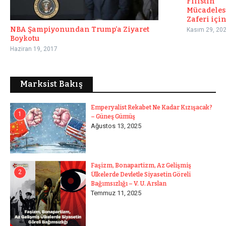
Filistin
Mücadeles
Zaferi için 
NBA Şampiyonundan Trump’a Ziyaret
Kasım 29, 20
Boykotu
Haziran 19, 2017
Marksist Bakış
Emperyalist Rekabet Ne Kadar Kızışacak?
1
– Güneş Gümüş
Ağustos 13, 2025
Faşizm, Bonapartizm, Az Gelişmiş
2
Ülkelerde Devletle Siyasetin Göreli
Bağımsızlığı – V. U. Arslan
Temmuz 11, 2025