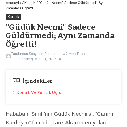
Anasayfa
/
Karışık
/
"Güdük Necmi" Sadece Güldürmedi; Aynı
Zamanda Öğretti!
Karışık
"Güdük Necmi" Sadece
Güldürmedi; Aynı Zamanda
Öğretti!
Tarafından
Sosyalist Gündem
2 Mins Read
Güncellenmiş: Mart 31, 2017
18:03
İçindekiler
1. Komik Ve Politik Üçlü
Hababam Sınıfı’nın Güdük Necmi’si; “Canım
Kardeşim” filminde Tarık Akan’ın en yakın