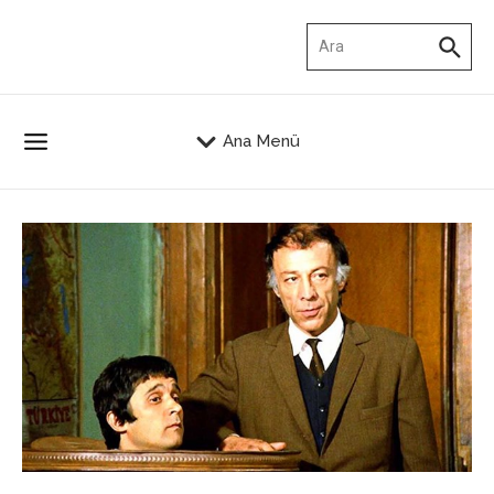
İçeriğe atla
Arama:
Ana Menü