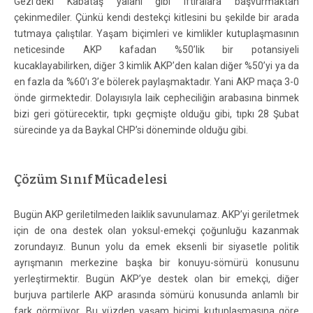
Gezi’deki Kabataş yalanı gibi iftiralara başvurmaktan
çekinmediler. Çünkü kendi destekçi kitlesini bu şekilde bir arada
tutmaya çalıştılar. Yaşam biçimleri ve kimlikler kutuplaşmasının
neticesinde AKP kafadan %50’lik bir potansiyeli
kucaklayabilirken, diğer 3 kimlik AKP’den kalan diğer %50’yi ya da
en fazla da %60’ı 3’e bölerek paylaşmaktadır. Yani AKP maça 3-0
önde girmektedir. Dolayısıyla laik cepheciliğin arabasına binmek
bizi geri götürecektir, tıpkı geçmişte olduğu gibi, tıpkı 28 Şubat
sürecinde ya da Baykal CHP’si döneminde olduğu gibi.
Çözüm Sınıf Mücadelesi
Bugün AKP geriletilmeden laiklik savunulamaz. AKP’yi geriletmek
için de ona destek olan yoksul-emekçi çoğunluğu kazanmak
zorundayız. Bunun yolu da emek eksenli bir siyasetle politik
ayrışmanın merkezine başka bir konuyu-sömürü konusunu
yerleştirmektir. Bugün AKP’ye destek olan bir emekçi, diğer
burjuva partilerle AKP arasında sömürü konusunda anlamlı bir
fark görmüyor. Bu yüzden yaşam biçimi kutuplaşmasına göre