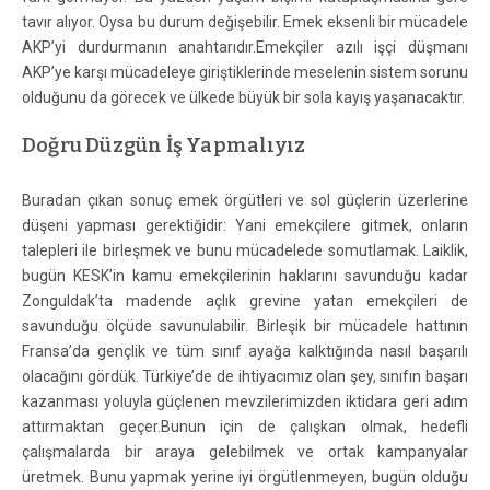
tavır alıyor. Oysa bu durum değişebilir. Emek eksenli bir mücadele
AKP’yi durdurmanın anahtarıdır.
Emekçiler azılı işçi düşmanı
AKP’ye karşı mücadeleye giriştiklerinde meselenin sistem sorunu
olduğunu da görecek ve ülkede büyük bir sola kayış yaşanacaktır.
Doğru Düzgün İş Yapmalıyız
Buradan çıkan sonuç emek örgütleri ve sol güçlerin üzerlerine
düşeni yapması gerektiğidir: Yani emekçilere gitmek, onların
talepleri ile birleşmek ve bunu mücadelede somutlamak. Laiklik,
bugün KESK’in kamu emekçilerinin haklarını savunduğu kadar
Zonguldak’ta madende açlık grevine yatan emekçileri de
savunduğu ölçüde savunulabilir. Birleşik bir mücadele hattının
Fransa’da gençlik ve tüm sınıf ayağa kalktığında nasıl başarılı
olacağını gördük. Türkiye’de de ihtiyacımız olan şey, sınıfın başarı
kazanması yoluyla güçlenen mevzilerimizden iktidara geri adım
attırmaktan geçer.Bunun için de çalışkan olmak, hedefli
çalışmalarda bir araya gelebilmek ve ortak kampanyalar
üretmek. Bunu yapmak yerine iyi örgütlenmeyen, bugün olduğu