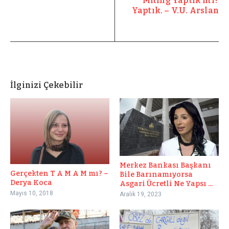
Miting Yaptık mı?
Yaptık. – V.U. Arslan
İlginizi Çekebilir
Merkez Bankası Başkanı
Gerçekten T A M A M mı? –
Bile Barınamıyorsa
Derya Koca
Asgari Ücretli Ne Yapsı ...
Mayıs 10, 2018
Aralık 19, 2023