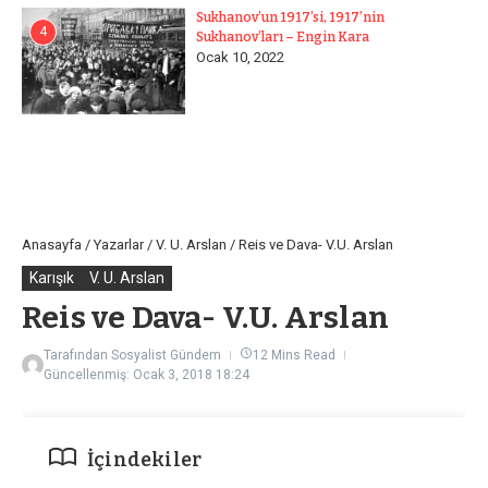
Sukhanov’un 1917’si, 1917’nin
4
Sukhanov’ları – Engin Kara
Ocak 10, 2022
Anasayfa
/
Yazarlar
/
V. U. Arslan
/
Reis ve Dava- V.U. Arslan
Karışık
V. U. Arslan
Reis ve Dava- V.U. Arslan
Tarafından
Sosyalist Gündem
12 Mins Read
Güncellenmiş: Ocak 3, 2018
18:24
İçindekiler