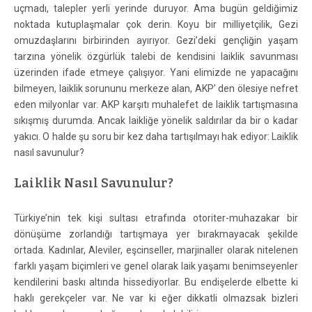
uçmadı, talepler yerli yerinde duruyor. Ama bugün geldiğimiz
noktada kutuplaşmalar çok derin. Koyu bir milliyetçilik, Gezi
omuzdaşlarını birbirinden ayırıyor. Gezi’deki gençliğin yaşam
tarzına yönelik özgürlük talebi de kendisini laiklik savunması
üzerinden ifade etmeye çalışıyor. Yani elimizde ne yapacağını
bilmeyen, laiklik sorununu merkeze alan, AKP’ den ölesiye nefret
eden milyonlar var. AKP karşıtı muhalefet de laiklik tartışmasına
sıkışmış durumda. Ancak laikliğe yönelik saldırılar da bir o kadar
yakıcı. O halde şu soru bir kez daha tartışılmayı hak ediyor: Laiklik
nasıl savunulur?
Laiklik Nasıl Savunulur?
Türkiye’nin tek kişi sultası etrafında otoriter-muhazakar bir
dönüşüme zorlandığı tartışmaya yer bırakmayacak şekilde
ortada. Kadınlar, Aleviler, eşcinseller, marjinaller olarak nitelenen
farklı yaşam biçimleri ve genel olarak laik yaşamı benimseyenler
kendilerini baskı altında hissediyorlar. Bu endişelerde elbette ki
haklı gerekçeler var. Ne var ki eğer dikkatli olmazsak bizleri