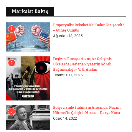
Marksist Bakış
Emperyalist Rekabet Ne Kadar Kızışacak?
1
– Güneş Gümüş
Ağustos 13, 2025
Faşizm, Bonapartizm, Az Gelişmiş
2
Ülkelerde Devletle Siyasetin Göreli
Bağımsızlığı – V. U. Arslan
Temmuz 11, 2025
Bolşevizmle Stalinizm Arasında: Nazım
3
Hikmet’in Çelişkili Mirası – Derya Koca
Ocak 14, 2022