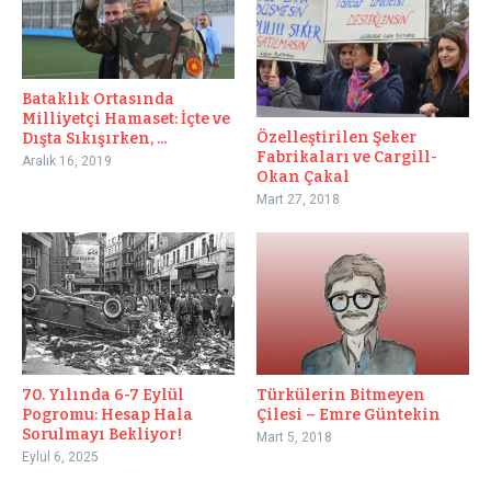
Bataklık Ortasında
Milliyetçi Hamaset: İçte ve
Özelleştirilen Şeker
Dışta Sıkışırken, ...
Fabrikaları ve Cargill-
Aralık 16, 2019
Okan Çakal
Mart 27, 2018
70. Yılında 6-7 Eylül
Türkülerin Bitmeyen
Pogromu: Hesap Hala
Çilesi – Emre Güntekin
Sorulmayı Bekliyor!
Mart 5, 2018
Eylül 6, 2025