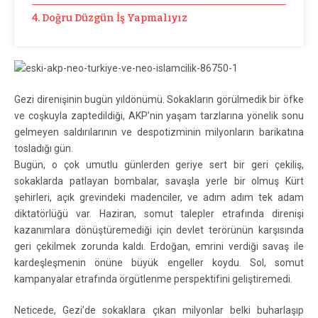
4. Doğru Düzgün İş Yapmalıyız
Gezi direnişinin bugün yıldönümü. Sokakların görülmedik bir öfke
ve coşkuyla zaptedildiği, AKP’nin yaşam tarzlarına yönelik sonu
gelmeyen saldırılarının ve despotizminin milyonların barikatına
tosladığı gün.
Bugün, o çok umutlu günlerden geriye sert bir geri çekiliş,
sokaklarda patlayan bombalar, savaşla yerle bir olmuş Kürt
şehirleri, açık grevindeki madenciler, ve adım adım tek adam
diktatörlüğü var. Haziran, somut talepler etrafında direnişi
kazanımlara dönüştüremediği için devlet terörünün karşısında
geri çekilmek zorunda kaldı. Erdoğan, emrini verdiği savaş ile
kardeşleşmenin önüne büyük engeller koydu. Sol, somut
kampanyalar etrafında örgütlenme perspektifini geliştiremedi.
Neticede, Gezi’de sokaklara çıkan milyonlar belki buharlaşıp