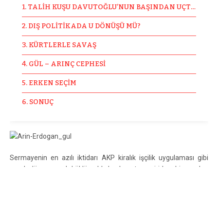
1. TALİH KUŞU DAVUTOĞLU’NUN BAŞINDAN UÇTU GİTTİ
2. DIŞ POLİTİKADA U DÖNÜŞÜ MÜ?
3. KÜRTLERLE SAVAŞ
4. GÜL – ARINÇ CEPHESİ
5. ERKEN SEÇİM
6. SONUÇ
Sermayenin en azılı iktidarı AKP kiralık işçilik uygulaması gibi
emek düşmanı çok köklü saldırıları hayata geçirirken bir yandan
da ülke RTE’nin çiftliği haline geliyor. Bir taraftan zoraki
muhafazakarlaştırma projesi otoriter bir milliyetçilikle birleşirken
demokratik haklar başta Kürt illeri olmak üzere tüm ülkede baskı
altında.