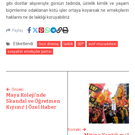
gibi dostlar alışverişte görsün tadında, üstelik kimlik ve yaşam
biçimlerine odaklanan kötü işler ortaya koyarsak ne emekçilerin
haklarını ne de laikliği koruyabiliriz.
Paylaş
Etiketlendi:
Gezi direnişi
laiklik
SEP
sınıf mücadelesi
sosyalist emekçiler partisi
Önceki
Maya Koleji'nde
Skandal ve Öğretmen
Kıyımı! | Özel Haber
Sonraki