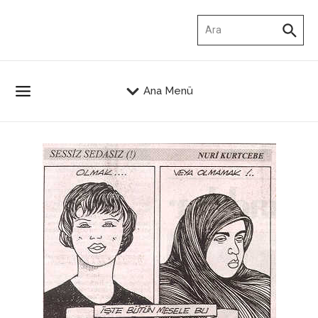
İçeriğe atla
Arama:
Ana Menü