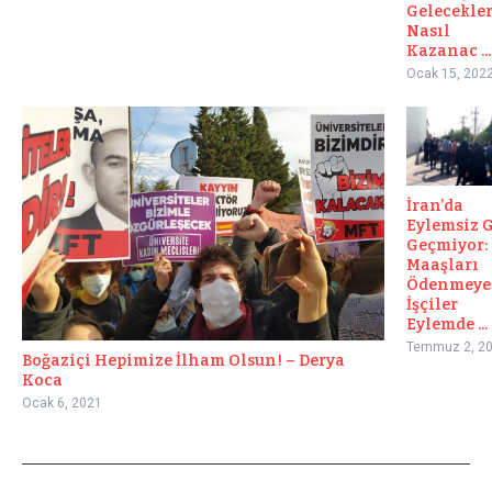
Gelecekle
Nasıl
Kazanac ...
Ocak 15, 202
İran’da
Eylemsiz 
Geçmiyor:
Maaşları
Ödenmey
İşçiler
Eylemde ...
Temmuz 2, 2
Boğaziçi Hepimize İlham Olsun! – Derya
Koca
Ocak 6, 2021