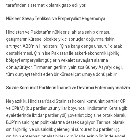
tarafından sistematik olarak gasp ediliyor.
Nükleer Savaş Tehlikesi ve Emperyalist Hegemonya
Hindistan ve Pakistan’ın nükleer silahlara sahip olması,
çatışmanın küresel ölçekte yıkıcı sonuçlar doğurma riskini
artırıyor. ABD’nin Hindistan’ı “Çin’e karşı denge unsuru” olarak
desteklemesi, Çin’in ise Pakistan ile askeri-ekonomik işbirliği,
bölgeyi emperyalist güçlerin vekalet savaşları alanına
dönüştürüyor. Tırmanan gerilim, yalnızca Güney Asya’yı değil,
tüm dünyayı tehdit eden bir küresel çatışmaya dönüşebilir.
Sözde Komünist Partilerin İhaneti ve Devrimci Enternasyonalizm
Ne yazık ki, Hindistan’daki Stalinist kökenli komünist partiler CPI
ve CPI(M) (bu partiler uzun yıllar boyunca Hindistan’ın Kerala gibi
eyaletlerinde iktidar partileriydi) şovenist çizgisine ortak olarak,
BJP’nin saldırgan politikalarına destek sağlıyor. Tarihsel olarak
sınıf işbirliği ve ulusalcılık geleneğini sürdüren bu partiler, işçi
sınıfının enternasyonalist birleşik mücadelesinin önünde engel