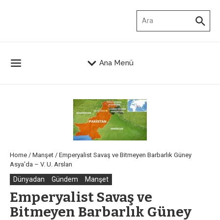
İçeriğe atla
Arama:
Ana Menü
Home
/
Manşet
/
Emperyalist Savaş ve Bitmeyen Barbarlık Güney
Asya’da – V. U. Arslan
Dünyadan
Gündem
Manşet
Emperyalist Savaş ve
Bitmeyen Barbarlık Güney