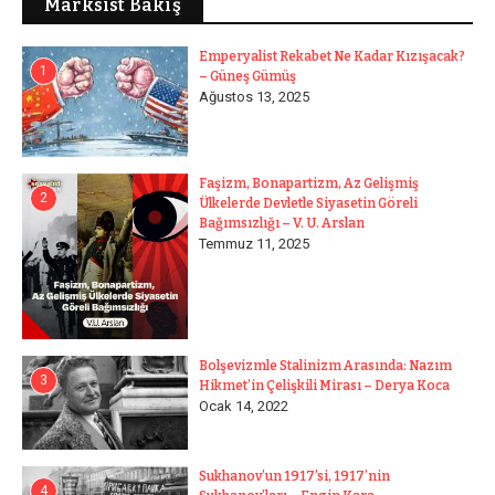
Marksist Bakış
Emperyalist Rekabet Ne Kadar Kızışacak?
1
– Güneş Gümüş
Ağustos 13, 2025
Faşizm, Bonapartizm, Az Gelişmiş
2
Ülkelerde Devletle Siyasetin Göreli
Bağımsızlığı – V. U. Arslan
Temmuz 11, 2025
Bolşevizmle Stalinizm Arasında: Nazım
3
Hikmet’in Çelişkili Mirası – Derya Koca
Ocak 14, 2022
Sukhanov’un 1917’si, 1917’nin
4