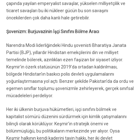
çapında yayılan emperyalist savaşlar, yükselen milliyetçilik ve
ticaret savaşları bu iki nükleer gücün bu son savaşını
öncekilerden çok daha kanlı hale getirebilir.
Şovenizm: Burjuvazinin İşçi Sınıfını Bölme Aracı
Narendra Modi liderliğindeki Hindu şovenisti Bharatiya Janata
Partisi (BJP), yıllardır Hindistan emekçilerini din ve milliyet
temelinde bölerek, azınlıkları ezen faşizan bir siyaset izliyor.
Keşmir’in özerk statüsünün 2019’da ortadan kaldırılması,
bölgede Hindistan’ın baskıcı polis devleti uygulamalarını
yoğunlaştırmasına yol açtı. Benzer şekilde Pakistan’da da ordu ve
egemen sınıflar toplumu şovenizmle zehirleyerek, gerçek sınıfsal
mücadeleleri perdeliyor.
Her iki ülkenin burjuva hükümetleri, işçi sınıfını bölmek ve
kapitalist sömürü düzenini sürdürmek için kimlik çatışmalarını
bilinçli olarak körüklüyor. Keşmir’in stratejik önemi ve
bölünmüşlüğü, bu politikaların merkezinde yer alıyor. Oysa
Keşmir halkının kendi kaderini tayin hakkı, her iki devlet