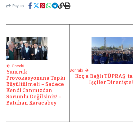
Paylaş
Önceki
Sonraki
Yumruk
Koç’a Bağlı TÜPRAŞ’ ta
Provokasyonuna Tepki
İşçiler Direnişte!
Büyültülmeli – Sadece
Kendi Canınızdan
Sorumlu Değilsiniz! –
Batuhan Karacabey