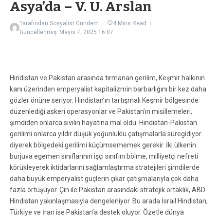
Asya’da – V. U. Arslan
Tarafından
Sosyalist Gündem
4 Mins Read
Güncellenmiş: Mayıs 7, 2025
16:07
Hindistan ve Pakistan arasında tırmanan gerilim, Keşmir halkının
kanı üzerinden emperyalist kapitalizmin barbarlığını bir kez daha
gözler önüne seriyor. Hindistan’ın tartışmalı Keşmir bölgesinde
düzenlediği askeri operasyonlar ve Pakistan’ın misillemeleri,
şimdiden onlarca sivilin hayatına mal oldu. Hindistan-Pakistan
gerilimi onlarca yıldır düşük yoğunluklu çatışmalarla süregidiyor
diyerek bölgedeki gerilimi küçümsememek gerekir. İki ülkenin
burjuva egemen sınıflarının işçi sınıfını bölme, milliyetçi nefreti
körükleyerek iktidarlarını sağlamlaştırma stratejileri şimdilerde
daha büyük emperyalist güçlerin çıkar çatışmalarıyla çok daha
fazla örtüşüyor. Çin ile Pakistan arasındaki stratejik ortaklık, ABD-
Hindistan yakınlaşmasıyla dengeleniyor. Bu arada İsrail Hindistan,
Türkiye ve İran ise Pakistan’a destek oluyor. Özetle dünya