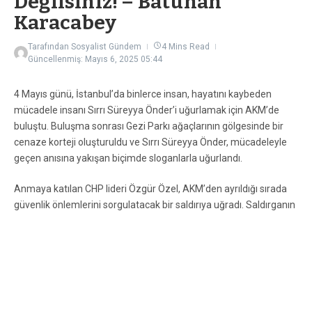
Değilsiniz! – Batuhan
Karacabey
Tarafından
Sosyalist Gündem
4 Mins Read
Güncellenmiş: Mayıs 6, 2025
05:44
4 Mayıs günü, İstanbul’da binlerce insan, hayatını kaybeden
mücadele insanı Sırrı Süreyya Önder’i uğurlamak için AKM’de
buluştu. Buluşma sonrası Gezi Parkı ağaçlarının gölgesinde bir
cenaze korteji oluşturuldu ve Sırrı Süreyya Önder, mücadeleyle
geçen anısına yakışan biçimde sloganlarla uğurlandı.
Anmaya katılan CHP lideri Özgür Özel, AKM’den ayrıldığı sırada
güvenlik önlemlerini sorgulatacak bir saldırıya uğradı. Saldırganın
2004 yılında iki çocuğunu canice katlettiği, bakanlık tarafından
duyurulurken, ilk anlarda iktidar cephesinden geçmiş olsun
mesajları iletildi. Ancak Özgür Özel’in aracının protokol
otoparkına alınmaması ve saldırganın Özgür Özel’in çıkış
güzergahında keşif gezintileri yaptığı ortaya çıkınca, ilk andan
beri herkesin aklında olan planlı provokasyon düşünceleri