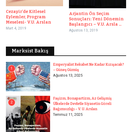
Cezayir’de Kitlesel
Arjantin Ön Seçim
Eylemler, Program
Sonuçları: Yeni Dönemin
Meselesi- V.U. Arslan
Başlangıcı – V.U. Arsla ...
Mart 4, 2019
Ağustos 13, 2019
Marksist Bakış
Emperyalist Rekabet Ne Kadar Kızışacak?
1
– Güneş Gümüş
Ağustos 13, 2025
Faşizm, Bonapartizm, Az Gelişmiş
2
Ülkelerde Devletle Siyasetin Göreli
Bağımsızlığı – V. U. Arslan
Temmuz 11, 2025