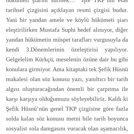
hükümeti şiarını sürmek…” İşte TKP’nin esas
tarihsel çizgisini açıklayan resmi çizgisi budur.
Yani bir yandan amele ve köylü hükümeti şiarı
eleştirilirken Mustafa Suphi hedef alınıyor, diğer
yandan hükümetin müspet tarafları vurgusuyla da
kendi 3.Dönemlerinin özeleştirisi yapılıyor.
Gelgelelim Kürkçü, meselenin özüne dair bu gibi
konulara girmiyor. Ama kitaptaki tek Şefik Hüsnü
makalesi olan söz konusu yazı, yanıltıcı bir tarih
algısı oluşturacağından önemli bir çarpıtma ile
karşı karşıya olduğumuzu söyleyebiliriz. Kaldı ki
Şefik Hüsnü’nün genel TKP çizgisine göre fazla
solda kalan söz konusu metni bile tarih boyunca
sosyalist sola damgasını vuracak olan aşamacılık,