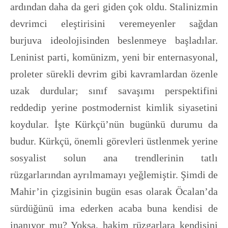
ardından daha da geri giden çok oldu. Stalinizmin
devrimci eleştirisini veremeyenler sağdan
burjuva ideolojisinden beslenmeye başladılar.
Leninist parti, komünizm, yeni bir enternasyonal,
proleter sürekli devrim gibi kavramlardan özenle
uzak durdular; sınıf savaşımı perspektifini
reddedip yerine postmodernist kimlik siyasetini
koydular. İşte Kürkçü’nün bugünkü durumu da
budur. Kürkçü, önemli görevleri üstlenmek yerine
sosyalist solun ana trendlerinin tatlı
rüzgarlarından ayrılmamayı yeğlemiştir. Şimdi de
Mahir’in çizgisinin bugün esas olarak Öcalan’da
sürdüğünü ima ederken acaba buna kendisi de
inanıyor mu? Yoksa, hakim rüzgarlara kendisini