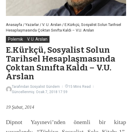
Anasayfa
/
Yazarlar
/
V. U. Arslan
/
E.Kürkçü, Sosyalist Solun Tarihsel
Hesaplaşmasında Çoktan Sınıfta Kaldı – V.U. Arslan
Polemik
V. U. Arslan
E.Kürkçü, Sosyalist Solun
Tarihsel Hesaplaşmasında
Çoktan Sınıfta Kaldı – V.U.
Arslan
Tarafından
Sosyalist Gündem
15 Mins Read
Güncellenmiş: Ocak 7, 2018
17:59
19 Şubat, 2014
Dipnot Yayınevi’nden önemli bir kitap
yayınlandı: “Türkiye Sosyalist Solu Kitabı-1”.