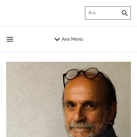
İçeriğe atla
Arama:
Ana Menü