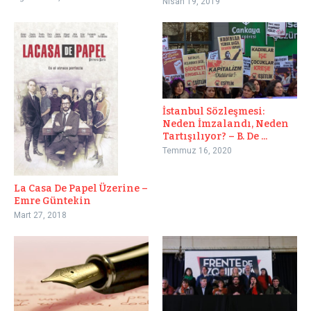
Nisan 19, 2019
İstanbul Sözleşmesi:
Neden İmzalandı, Neden
Tartışılıyor? – B. De ...
Temmuz 16, 2020
La Casa De Papel Üzerine –
Emre Güntekin
Mart 27, 2018