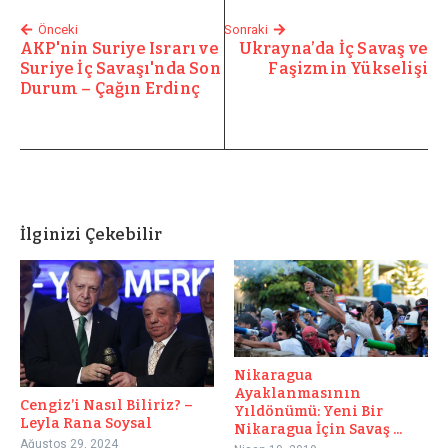
Önceki
Sonraki
AKP'nin Suriye Israrı ve
Ukrayna’da İç Savaş ve
Suriye İç Savaşı'nda Son
Faşizmin Yükselişi
Durum – Çağın Erdinç
İlginizi Çekebilir
Nikaragua
Ayaklanmasının
Cengiz’i Nasıl Biliriz? –
Yıldönümü: Yeni Bir
Leyla Rana Soysal
Nikaragua İçin Savaş ...
Ağustos 29, 2024