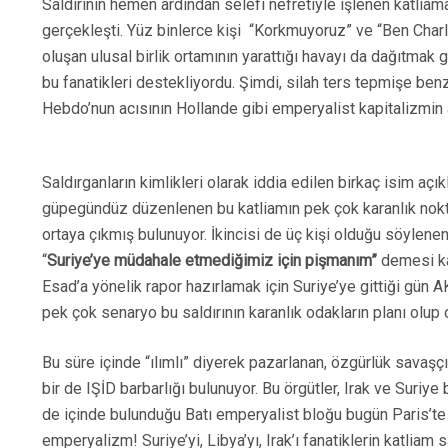
Saldırının hemen ardından selefi nefretiyle işlenen katli
gerçekleşti. Yüz binlerce kişi “Korkmuyoruz” ve “Ben Charl
oluşan ulusal birlik ortamının yarattığı havayı da dağıtmak g
bu fanatikleri destekliyordu. Şimdi, silah ters tepmişe be
Hebdo’nun acısının Hollande gibi emperyalist kapitalizmin a
Saldırganların kimlikleri olarak iddia edilen birkaç isim aç
güpegündüz düzenlenen bu katliamın pek çok karanlık noktas
ortaya çıkmış bulunuyor. İkincisi de üç kişi olduğu söylen
“
Suriye’ye müdahale etmediğimiz için pişmanım”
demesi kat
Esad’a yönelik rapor hazırlamak için Suriye’ye gittiği gün 
pek çok senaryo bu saldırının karanlık odakların planı olup 
Bu süre içinde “ılımlı” diyerek pazarlanan, özgürlük savaşçı
bir de IŞİD barbarlığı bulunuyor. Bu örgütler, Irak ve Suri
de içinde bulunduğu Batı emperyalist bloğu bugün Paris’te b
emperyalizm! Suriye’yi, Libya’yı, Irak’ı fanatiklerin katliam 