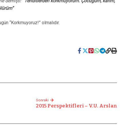
yle demişti:
“Tehditlerden korkmuyorum. Çocuğum, karım,
ölürüm”
bugün “Korkmuyoruz!” olmalıdır.
Sonraki
2015 Perspektifleri – V.U. Arslan