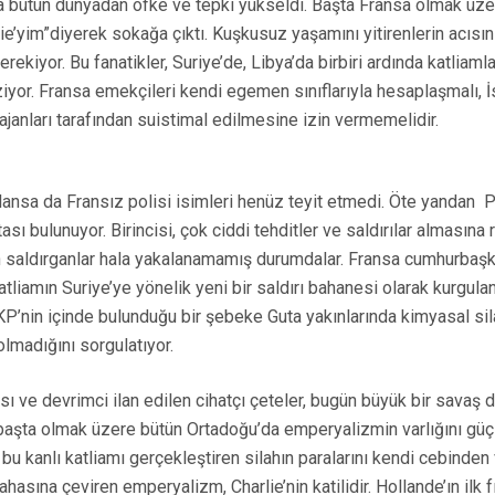
ama bütün dünyadan öfke ve tepki yükseldi. Başta Fransa olmak üze
ie’yim”diyerek sokağa çıktı. Kuşkusuz yaşamını yitirenlerin acıs
erekiyor. Bu fanatikler, Suriye’de, Libya’da birbiri ardında katlia
nziyor. Fransa emekçileri kendi egemen sınıflarıyla hesaplaşmalı
janları tarafından suistimal edilmesine izin vermemelidir.
ıklansa da Fransız polisi isimleri henüz teyit etmedi. Öte yandan P
ı bulunuyor. Birincisi, çok ciddi tehditler ve saldırılar alması
en saldırganlar hala yakalanamamış durumdalar. Fransa cumhurbaşk
liamın Suriye’ye yönelik yeni bir saldırı bahanesi olarak kurgulanm
AKP’nin içinde bulunduğu bir şebeke Guta yakınlarında kimyasal si
olmadığını sorgulatıyor.
sı ve devrimci ilan edilen cihatçı çeteler, bugün büyük bir savaş d
ye başta olmak üzere bütün Ortadoğu’da emperyalizmin varlığını güç
u kanlı katliamı gerçekleştiren silahın paralarını kendi cebinden
sahasına çeviren emperyalizm, Charlie’nin katilidir. Hollande’ın ilk