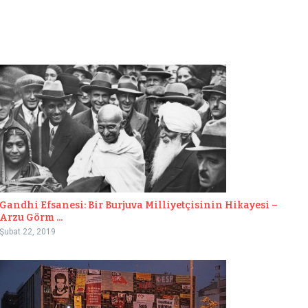
Gandhi Efsanesi: Bir Burjuva Milliyetçisinin Hikayesi –
Arzu Görm ...
Şubat 22, 2019