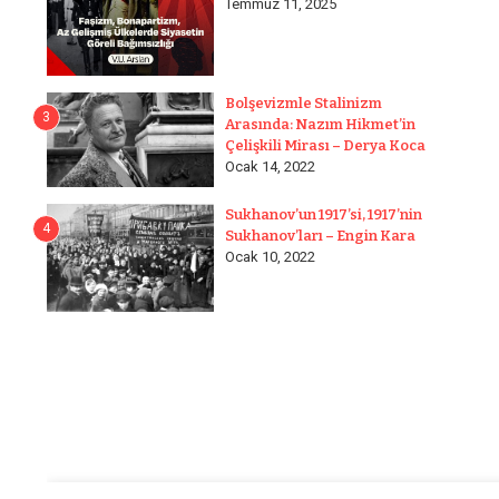
Temmuz 11, 2025
Bolşevizmle Stalinizm
3
Arasında: Nazım Hikmet’in
Çelişkili Mirası – Derya Koca
Ocak 14, 2022
Sukhanov’un 1917’si, 1917’nin
4
Sukhanov’ları – Engin Kara
Ocak 10, 2022