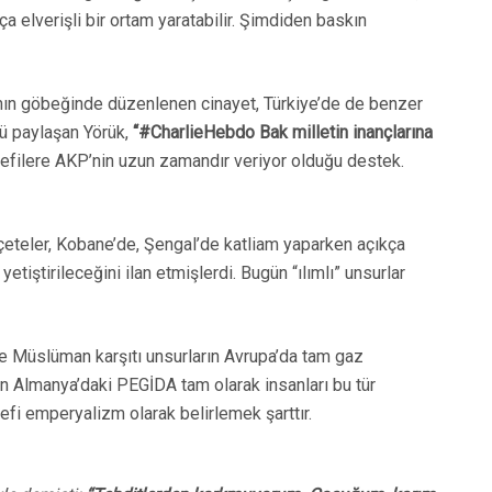
 elverişli bir ortam yaratabilir. Şimdiden baskın
’nın göbeğinde düzenlenen cinayet, Türkiye’de de benzer
rü paylaşan Yörük,
“#CharlieHebdo Bak milletin inançlarına
elefilere AKP’nin uzun zamandır veriyor olduğu destek.
 çeteler, Kobane’de, Şengal’de katliam yaparken açıkça
tiştirileceğini ilan etmişlerdi. Bugün “ılımlı” unsurlar
 ve Müslüman karşıtı unsurların Avrupa’da tam gaz
ğin Almanya’daki PEGİDA tam olarak insanları bu tür
fi emperyalizm olarak belirlemek şarttır.