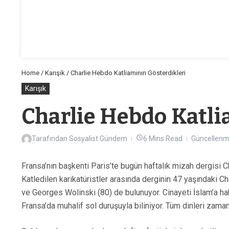
Home
/
Karışık
/
Charlie Hebdo Katliamının Gösterdikleri
Karışık
Charlie Hebdo Katli
Tarafından
Sosyalist Gündem
6 Mins Read
Güncellenm
Fransa’nın başkenti Paris’te bugün haftalık mizah dergisi Ch
Katledilen karikatüristler arasında derginin 47 yaşındaki C
ve Georges Wolinski (80) de bulunuyor. Cinayeti İslam’a hak
Fransa’da muhalif sol duruşuyla biliniyor. Tüm dinleri zaman