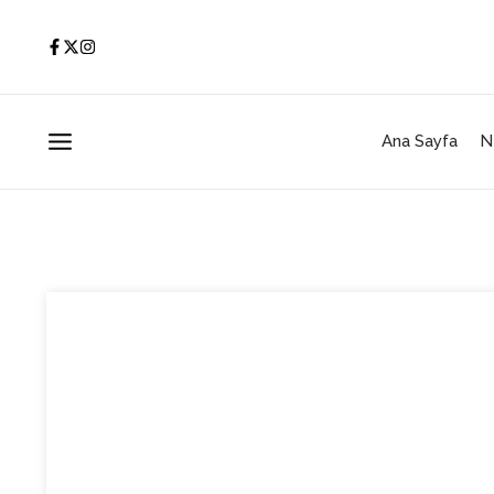
İçeriğe atla
Ana Sayfa
N