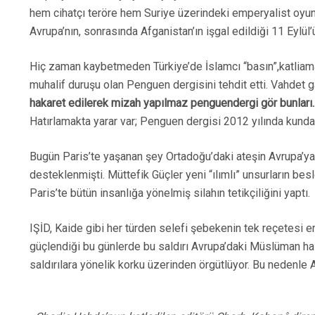
hem cihatçı teröre hem Suriye üzerindeki emperyalist oyuna
Avrupa’nın, sonrasında Afganistan’ın işgal edildiği 11 Eylül’ü
Hiç zaman kaybetmeden Türkiye’de İslamcı “basın”,katliama
muhalif duruşu olan Penguen dergisini tehdit etti. Vahdet g
hakaret edilerek mizah yapılmaz penguendergi gör bunları.
Hatırlamakta yarar var; Penguen dergisi 2012 yılında kundak
Bugün Paris’te yaşanan şey Ortadoğu’daki ateşin Avrupa’ya 
desteklenmişti. Müttefik Güçler yeni “ılımlı” unsurların besl
Paris’te bütün insanlığa yönelmiş silahın tetikçiliğini yaptı.
IŞİD, Kaide gibi her türden selefi şebekenin tek reçetesi 
güçlendiği bu günlerde bu saldırı Avrupa’daki Müslüman halk
saldırılara yönelik korku üzerinden örgütlüyor. Bu nedenle