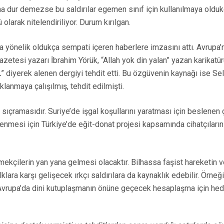
 dur demezse bu saldırılar egemen sınıf için kullanılmaya oldukça
 olarak nitelendiriliyor. Durum kırılgan.
 yönelik oldukça sempati içeren haberlere imzasını attı. Avrupa
azetesi yazarı İbrahim Yörük, “Allah yok din yalan” yazan karikatü
.
” diyerek alenen dergiyi tehdit etti. Bu özgüvenin kaynağı ise S
lanmaya çalışılmış, tehdit edilmişti.
sıçramasıdır. Suriye’de işgal koşullarını yaratması için beslenen
enmesi için Türkiye’de eğit-donat projesi kapsamında cihatçıların ye
emekçilerin yan yana gelmesi olacaktır. Bilhassa faşist hareketin
lara karşı gelişecek ırkçı saldırılara da kaynaklık edebilir. Örne
 Avrupa’da dini kutuplaşmanın önüne geçecek hesaplaşma için hede