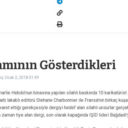
amının Gösterdikleri
iş: Ocak 2, 2018
01:49
arlie Hebdo’nun binasına yapılan silahlı baskında 10 karikatürist 
harb lakablı editörü Stehane Charbonnier ile Fransa’nın birkaç kuş
aret ettiği gerekçesiyle dergiyi hedef alan silahlı unsurlar gerçe
 zaman tiye alan dergi, son olarak kapağında IŞİD lideri Bağdadi’y