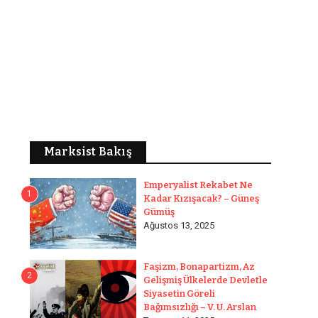
Marksist Bakış
Emperyalist Rekabet Ne
1
Kadar Kızışacak? – Güneş
Gümüş
Ağustos 13, 2025
Faşizm, Bonapartizm, Az
2
Gelişmiş Ülkelerde Devletle
Siyasetin Göreli
Bağımsızlığı – V. U. Arslan