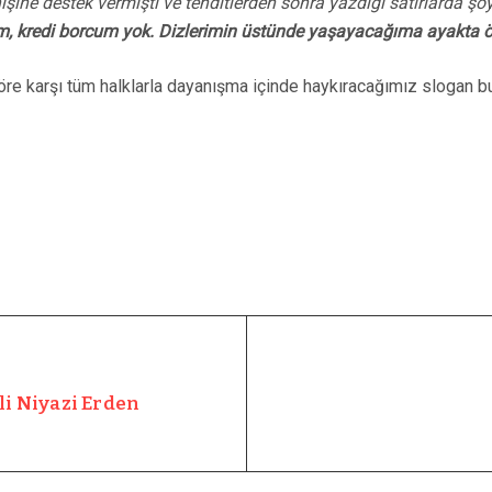
şine destek vermişti ve tehditlerden sonra yazdığı satırlarda şö
, kredi borcum yok. Dizlerimin üstünde yaşayacağıma ayakta 
eröre karşı tüm halklarla dayanışma içinde haykıracağımız slogan 
li Niyazi Erden