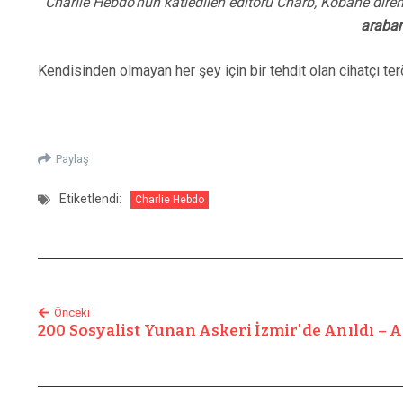
Charlie Hebdo’nun katledilen editörü Charb, Kobanê direni
arabam
Kendisinden olmayan her şey için bir tehdit olan cihatçı t
Paylaş
Etiketlendi:
Charlie Hebdo
Önceki
200 Sosyalist Yunan Askeri İzmir'de Anıldı – A