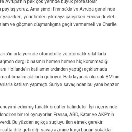
re Avrupa’nın pek çok yerinde büyük protestolar
ını paylaşıyoruz. Ama şimdi Fransa’da ve Avrupa genelinde
mlar yaparken, yönetimleri yıkmaya çalışırken Fransa devleti
, İslam ve göçmen düşmanlığına geçit vermemeli ve Charlie
aris’in orta yerinde otomobille ve otomatik silahlarla
na rağmen dergi binasının hemen hemen hiç korunmadığı
anı Hollande’ın katliamın ardından yaptığı açıklamada
a ihtimalini aklılarla getiriyor. Hatırlayacak olursak BM’nin
lahlarla katliam yapmıştı. Suriye savaşından bu yana benzer
eneyimi edinmiş fanatik örgütler halindeler. İşin içerisinde
lendiren bir rol oynuyorlar. Fransa, ABD, Katar ve AKP’nin
 verdi. Bu yüzden açıkça suçluyu ilan etmek gerekir:
 fırsatta dile getirdiği savaş azmine karşı bugün sokaklar,