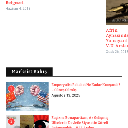
Belgeseli
Haziran 4, 2018
Afrin
Aynasınd
Yansıyanl
V. U. Arsla
Ocak 26, 201
Marksist Bakış
Emperyalist Rekabet Ne Kadar Kızışacak?
1
– Güneş Gümüş
Ağustos 13, 2025
Faşizm, Bonapartizm, Az Gelişmiş
2
Ülkelerde Devletle Siyasetin Göreli