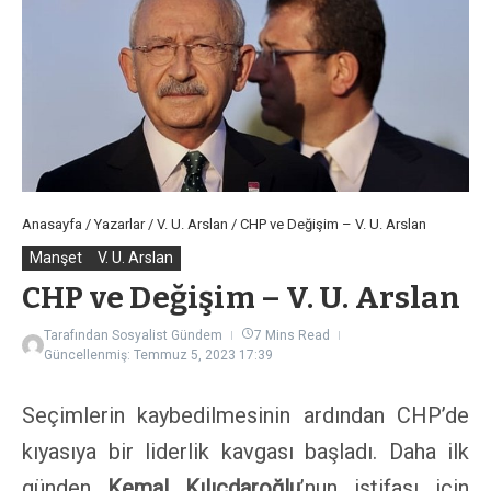
Anasayfa
/
Yazarlar
/
V. U. Arslan
/
CHP ve Değişim – V. U. Arslan
Manşet
V. U. Arslan
CHP ve Değişim – V. U. Arslan
Tarafından
Sosyalist Gündem
7 Mins Read
Güncellenmiş: Temmuz 5, 2023
17:39
Seçimlerin kaybedilmesinin ardından CHP’de
kıyasıya bir liderlik kavgası başladı. Daha ilk
günden
Kemal Kılıçdaroğlu
’nun istifası için