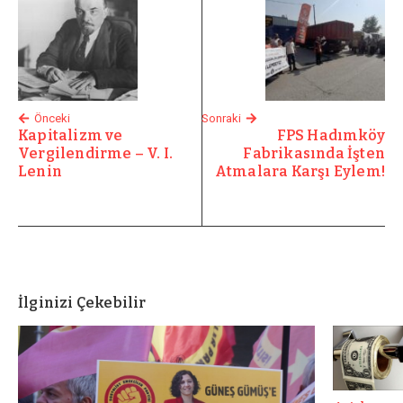
Önceki
Sonraki
Kapitalizm ve
FPS Hadımköy
Vergilendirme – V. I.
Fabrikasında İşten
Lenin
Atmalara Karşı Eylem!
İlginizi Çekebilir