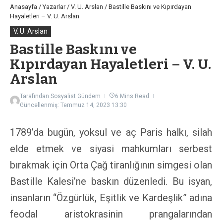
Anasayfa
/
Yazarlar
/
V. U. Arslan
/
Bastille Baskını ve Kıpırdayan
Hayaletleri – V. U. Arslan
V. U. Arslan
Bastille Baskını ve
Kıpırdayan Hayaletleri – V. U.
Arslan
Tarafından
Sosyalist Gündem
6 Mins Read
Güncellenmiş: Temmuz 14, 2023
13:30
1789’da bugün, yoksul ve aç Paris halkı, silah
elde etmek ve siyasi mahkumları serbest
bırakmak için Orta Çağ tiranlığının simgesi olan
Bastille Kalesi’ne baskın düzenledi. Bu isyan,
insanların “Özgürlük, Eşitlik ve Kardeşlik” adına
feodal aristokrasinin prangalarından