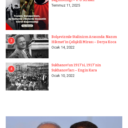
Bağımsızlığı – V. U. Arslan
Temmuz 11, 2025
Bolşevizmle Stalinizm Arasında: Nazım
3
Hikmet’in Çelişkili Mirası – Derya Koca
Ocak 14, 2022
Sukhanov’un 1917’si, 1917’nin
4
Sukhanov’ları – Engin Kara
Ocak 10, 2022