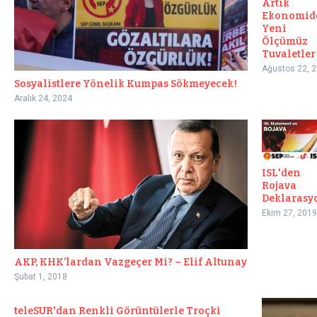
Artık
Ekonomid
Yeni
Ölçümüz
Tuvaletler
Ağustos 22, 
Sosyalistlere Yönelik Kumpas Sökmeyecek!
Aralık 24, 2024
ISL'den
Rojava
Deklarasy
Ekim 27, 2019
AKP, KHK’lardan Vazgeçer Mi? – Elif Altunay
Şubat 1, 2018
teleSUR'dan Renkli Görüntülerle Troçki