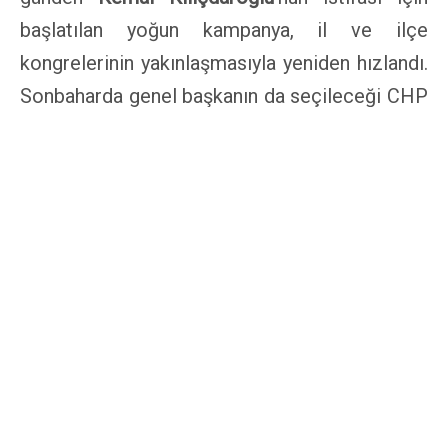
başlatılan yoğun kampanya, il ve ilçe
kongrelerinin yakınlaşmasıyla yeniden hızlandı.
Sonbaharda genel başkanın da seçileceği CHP
kurultayının kaderi biraz da bu kongrelerde
belirlenecek.
“Doğal” lider adayı
Ekrem İmamoğlu
, temkinli
biçimde ama bir yandan da kararlılıkla KK’yı
çekilmeye zorlamak için hamleler yaptı ama
henüz istediğini alabilmiş değil.
Özgür Özel
gibi başka liderlik heveslileri de pozisyon
almış durumdalar. KK cephesi ise parti aygıtı
üzerindeki kontrolleri sayesinde istiflerini
bozmadan yollarına devam etmek derdinde.