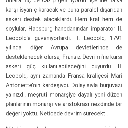
onlara hiç de cazip gelmiyordu. İçeride halka
karşı isyan çıkaracak ve buna paralel dışarıdan
askeri destek alacaklardı. Hem kral hem de
soylular, Habsburg hanedanından imparator II.
Leopold’e güveniyorlardı. II. Leopold, 1791
yılında, diğer Avrupa devletlerince de
desteklenecek olursa, Fransız Devrimi’ne karşı
askeri güç kullanılabileceğini duyurdu. II.
Leopold, aynı zamanda Fransa kraliçesi Mari
Antoniette’nin kardeşiydi. Dolayısıyla burjuvazi
yalnızdı, meşruti monarşiye dayalı yeni düzen
planlarının monarşi ve aristokrasi nezdinde bir
değeri yoktu. Neticede devrim sürecekti.