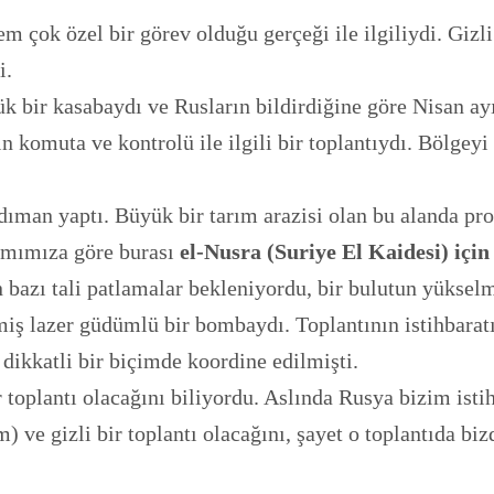
 çok özel bir görev olduğu gerçeği ile ilgiliydi. Gizl
i.
 bir kasabaydı ve Rusların bildirdiğine göre Nisan ayı
in komuta ve kontrolü ile ilgili bir toplantıydı. Bölgeyi
ıman yaptı. Büyük bir tarım arazisi olan bu alanda prop
yımımıza göre burası
el-Nusra (Suriye El Kaidesi) içi
bazı tali patlamalar bekleniyordu, bir bulutun yükselm
iş lazer güdümlü bir bombaydı. Toplantının istihbaratı
dikkatli bir biçimde koordine edilmişti.
r toplantı olacağını biliyordu. Aslında Rusya bizim ist
m) ve gizli bir toplantı olacağını, şayet o toplantıda b