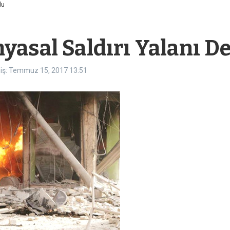
du
yasal Saldırı Yalanı D
iş: Temmuz 15, 2017
13:51