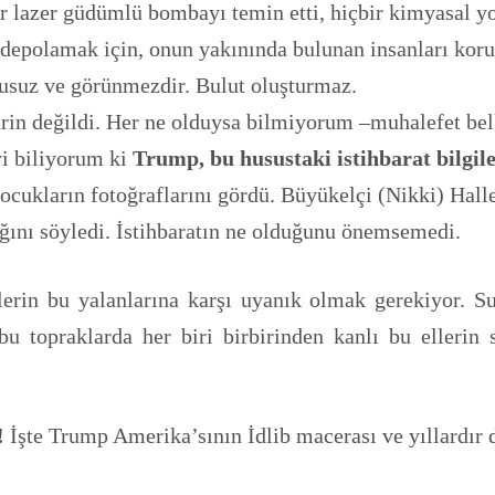
r lazer güdümlü bombayı temin etti, hiçbir kimyasal y
depolamak için, onun yakınında bulunan insanları korum
kusuz ve görünmezdir. Bulut oluşturmaz.
arin değildi. Her ne olduysa bilmiyorum –muhalefet bel
yi biliyorum ki
Trump, bu husustaki istihbarat bilgil
cukların fotoğraflarını gördü. Büyükelçi (Nikki) Halley
ğını söyledi. İstihbaratın ne olduğunu önemsemedi.
lerin bu yalanlarına karşı uyanık olmak gerekiyor. Su
bu topraklarda her biri birbirinden kanlı bu ellerin 
!
İşte Trump Amerika’sının İdlib macerası ve yıllardır 