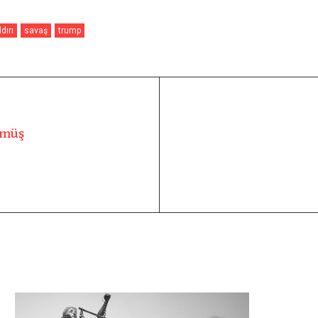
dırı
savaş
trump
ümüş