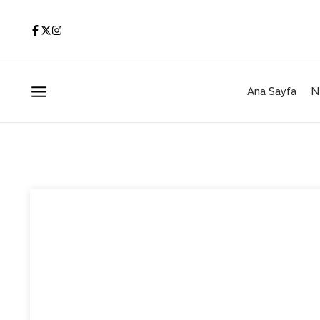
İçeriğe atla
Ana Sayfa
N