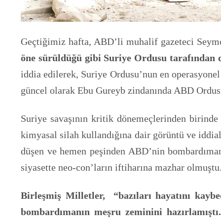
Geçtiğimiz hafta, ABD’li muhalif gazeteci Seym
öne sürüldüğü gibi Suriye Ordusu tarafından 
iddia edilerek, Suriye Ordusu’nun en operasyone
güncel olarak Ebu Gureyb zindanında ABD Ordusu t
Suriye savaşının kritik dönemeçlerinden birinde 
kimyasal silah kullandığına dair görüntü ve iddial
düşen ve hemen peşinden ABD’nin bombardımanına 
siyasette neo-con’ların iftiharına mazhar olmuştu
Birleşmiş Milletler, “bazıları hayatını kay
bombardımanın meşru zeminini hazırlamıştı.