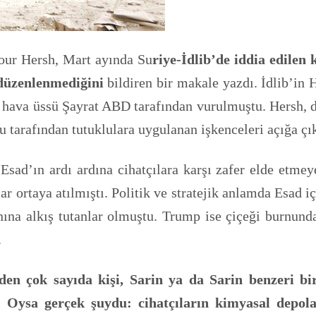
our Hersh, Mart ayında Su
riye-İdlib’de iddia edilen
düzenlenmediğini
bildiren bir makale yazdı. İdlib’in
l hava üssü Şayrat ABD tarafından vurulmuştu. Hersh,
arafından tutuklulara uygulanan işkenceleri açığa çık
Esad’ın ardı ardına cihatçılara karşı zafer elde etme
ar ortaya atılmıştı. Politik ve stratejik anlamda Esad i
alkış tutanlar olmuştu. Trump ise çiçeği burnunda b
.
beden çok sayıda kişi, Sarin ya da Sarin benzeri
 Oysa gerçek şuydu: cihatçıların kimyasal depola