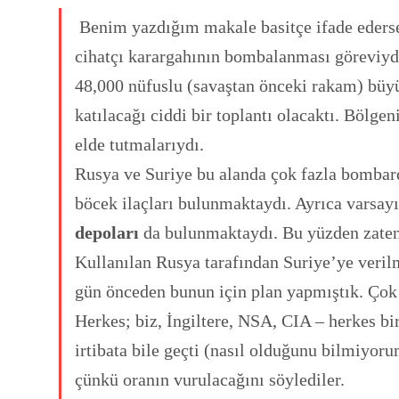
Benim yazdığım makale basitçe ifade edersem
cihatçı karargahının bombalanması göreviyd
48,000 nüfuslu (savaştan önceki rakam) büyük
katılacağı ciddi bir toplantı olacaktı. Bölgen
elde tutmalarıydı.
Rusya ve Suriye bu alanda çok fazla bombard
böcek ilaçları bulunmaktaydı. Ayrıca varsa
depoları
da bulunmaktaydı. Bu yüzden zaten 
Kullanılan Rusya tarafından Suriye’ye verilm
gün önceden bunun için plan yapmıştık. Çok 
Herkes; biz, İngiltere, NSA, CIA – herkes bi
irtibata bile geçti (nasıl olduğunu bilmiyoru
çünkü oranın vurulacağını söylediler.