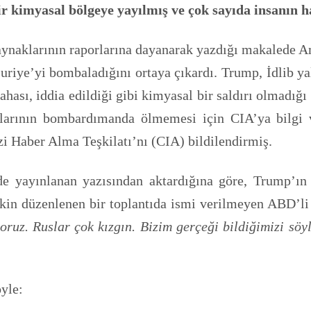
r kimyasal bölgeye yayılmış ve çok sayıda insanın h
aynaklarının raporlarına dayanarak yazdığı makalede
uriye’yi bombaladığını ortaya çıkardı. Trump, İdlib yal
ası, iddia edildiği gibi kimyasal bir saldırı olmadığı ar
atçılarının bombardımanda ölmemesi için CIA’ya bilg
i Haber Alma Teşkilatı’nı (CIA) bildilendirmiş.
e yayınlanan yazısından aktardığına göre, Trump’ın
in düzenlenen bir toplantıda ismi verilmeyen ABD’li b
oruz. Ruslar çok kızgın. Bizim gerçeği bildiğimizi söy
yle: