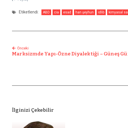
Etiketlendi:
ABD
cia
esad
han şeyhun
idlib
kimyasal sal
Önceki
Marksizmde Yapı-Özne Diyalektiği – Güneş G
İlginizi Çekebilir