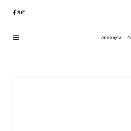
İçeriğe atla
Ana Sayfa
N