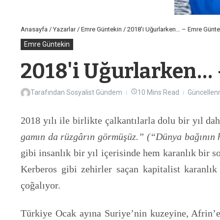
Anasayfa
/
Yazarlar
/
Emre Güntekin
/
2018'i Uğurlarken… – Emre Günte
Emre Güntekin
2018'i Uğurlarken…
Tarafından
Sosyalist Gündem
10 Mins Read
Güncellenm
2018 yılı ile birlikte çalkantılarla dolu bir yıl da
gamın da rüzgârın görmüşüz.”
(“Dünya bağının h
gibi insanlık bir yıl içerisinde hem karanlık bir
Kerberos gibi zehirler saçan kapitalist karanlık
çoğalıyor.
Türkiye Ocak ayına Suriye’nin kuzeyine, Afrin’e 