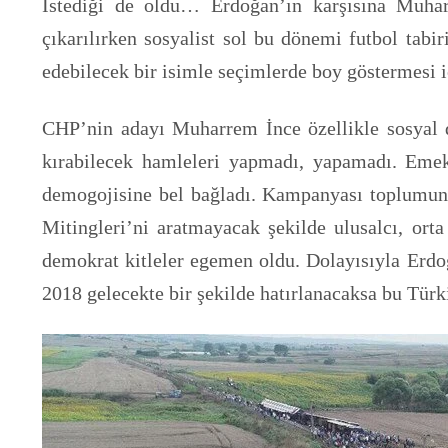
İstediği de oldu… Erdoğan’ın karşısına Muha
çıkarılırken sosyalist sol bu dönemi futbol tab
edebilecek bir isimle seçimlerde boy göstermesi iç
CHP’nin adayı Muharrem İnce özellikle sosyal d
kırabilecek hamleleri yapmadı, yapamadı. Eme
demogojisine bel bağladı. Kampanyası toplumu
Mitingleri’ni aratmayacak şekilde ulusalcı, ort
demokrat kitleler egemen oldu. Dolayısıyla Erdoğa
2018 gelecekte bir şekilde hatırlanacaksa bu Türkiy