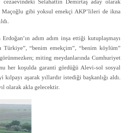
cezaevindeki Selahattin Demirtaş aday olarak
et Maçoğlu gibi yoksul emekçi AKP’lileri de ikna
ldı.
a Erdoğan’ın adım adım inşa ettiği kutuplaşmayı
ten Türkiye”, “benim emekçim”, “benim köylüm”
 görünmezken; miting meydanlarında Cumhuriyet
unu her koşulda garanti gördüğü Alevi-sol sosyal
kılpayı aşarak yıllardır istediği başkanlığı aldı.
ıl olarak akla gelecektir.