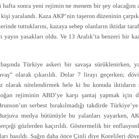
 hafta sonra yeni rejimin ne menem bir şey olacağını 
8 kişi yaralandı. Kaza AKP’nin taşeron düzeninin çarpıkl
üzerinde tuttuklarını, kazaya sebep olanların iktidar ta
len yayın yasakları oldu. Ve 13 Aralık’ta benzeri bir
 başında Türkiye askeri bir savaşa sürüklenirken, 
vaş” olarak çıkarıldı. Dolar 7 lirayı geçerken; döv
z olarak nitelendirmek hele ki bu konuda iktidarın 
doğan rejiminin ABD’ye karşı şantaj yapmak için 
unson’un serbest bırakılmadığı takdirde Türkiye’ye 
 Burjuva medya bütünüyle bu yalanları yayarken, A
erçeği gözlerden kaçırıldı. Göstermelik bir enflasyo
rı basıldı. Sağın daha önce Çinli diye Korelileri döve