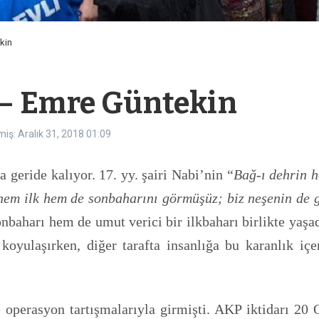
kin
 – Emre Güntekin
iş: Aralık 31, 2018
01:09
ha geride kalıyor. 17. yy. şairi Nabi’nin “
Bağ-ı dehrin 
em ilk hem de sonbaharını görmüşüz; biz neşenin de 
 sonbaharı hem de umut verici bir ilkbaharı birlikte yaş
 koyulaşırken, diğer tarafta insanlığa bu karanlık iç
operasyon tartışmalarıyla girmişti. AKP iktidarı 20 O