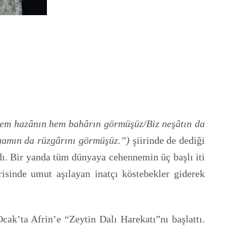
hem hazânın hem bahârın görmüşüz/Biz neşâtın da
gamın da rüzgârını görmüşüz.”)
şiirinde de dediği
adı. Bir yanda tüm dünyaya cehennemin üç başlı iti
erisinde umut aşılayan inatçı köstebekler giderek
cak’ta Afrin’e “Zeytin Dalı Harekatı”nı başlattı.