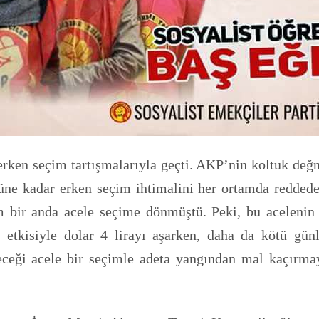
, erken seçim tartışmalarıyla geçti. AKP’nin koltuk de
güne kadar erken seçim ihtimalini her ortamda reddede
im bir anda acele seçime dönmüştü. Peki, bu acelenin
tkisiyle dolar 4 lirayı aşarken, daha da kötü günle
ceği acele bir seçimle adeta yangından mal kaçırmayı