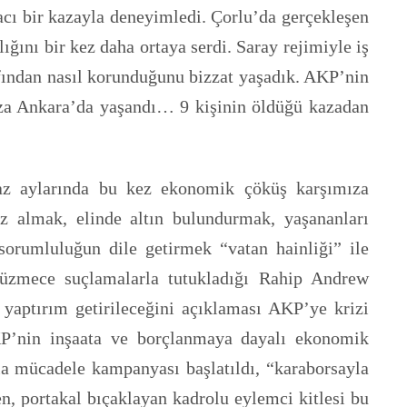
acı bir kazayla deneyimledi. Çorlu’da gerçekleşen
ığını bir kez daha ortaya serdi. Saray rejimiyle iş
rafından nasıl korunduğunu bizzat yaşadık. AKP’nin
 kaza Ankara’da yaşandı… 9 kişinin öldüğü kazadan
yaz aylarında bu kez ekonomik çöküş karşımıza
iz almak, elinde altın bulundurmak, yaşananları
sorumluluğun dile getirmek “vatan hainliği” ile
düzmece suçlamalarla tutukladığı Rahip Andrew
yaptırım getirileceğini açıklaması AKP’ye krizi
KP’nin inşaata ve borçlanmaya dayalı ekonomik
nla mücadele kampanyası başlatıldı, “karaborsayla
n, portakal bıçaklayan kadrolu eylemci kitlesi bu