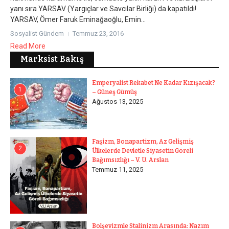
yanı sıra YARSAV (Yargıçlar ve Savcılar Birliği) da kapatıldı!
YARSAV, Ömer Faruk Eminağaoğlu, Emin...
Sosyalist Gündem
Temmuz 23, 2016
Read More
Marksist Bakış
Emperyalist Rekabet Ne Kadar Kızışacak?
1
– Güneş Gümüş
Ağustos 13, 2025
Faşizm, Bonapartizm, Az Gelişmiş
2
Ülkelerde Devletle Siyasetin Göreli
Bağımsızlığı – V. U. Arslan
Temmuz 11, 2025
Bolşevizmle Stalinizm Arasında: Nazım