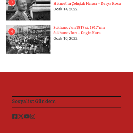
3
Hikmet’in Çelişkili Mirası – Derya Koca
Ocak 14, 2022
Sukhanov’un 1917’si, 1917’nin
4
Sukhanov’ları – Engin Kara
Ocak 10, 2022
Sosyalist Gündem