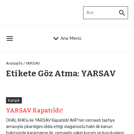
İçeriğe atla
Arama:
Ana Menü
Anasayfa
/
YARSAV
Etikete Göz Atma: YARSAV
Karışık
YARSAV Kapatıldı!
OHAL KHK’sı ile YARSAV Kapatıldı! AKP’nin cemaati tasfiye
amacıyla çıkardığını iddia ettiği olağanüstü halin ilk kanun
hükmünde kararname ile, cemaate yakın kurum ve kuruluşların