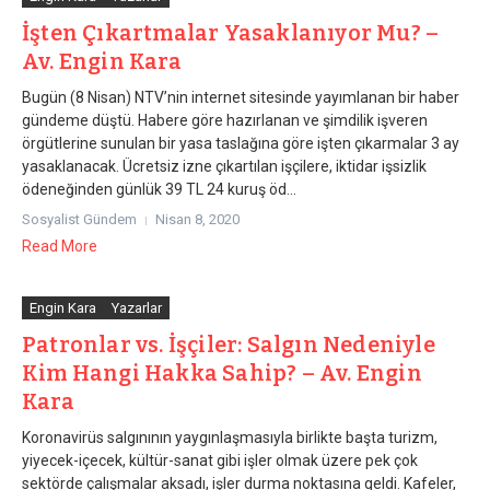
İşten Çıkartmalar Yasaklanıyor Mu? –
Av. Engin Kara
Bugün (8 Nisan) NTV’nin internet sitesinde yayımlanan bir haber
gündeme düştü. Habere göre hazırlanan ve şimdilik işveren
örgütlerine sunulan bir yasa taslağına göre işten çıkarmalar 3 ay
yasaklanacak. Ücretsiz izne çıkartılan işçilere, iktidar işsizlik
ödeneğinden günlük 39 TL 24 kuruş öd...
Sosyalist Gündem
Nisan 8, 2020
Read More
Engin Kara
Yazarlar
Patronlar vs. İşçiler: Salgın Nedeniyle
Kim Hangi Hakka Sahip? – Av. Engin
Kara
Koronavirüs salgınının yaygınlaşmasıyla birlikte başta turizm,
yiyecek-içecek, kültür-sanat gibi işler olmak üzere pek çok
sektörde çalışmalar aksadı, işler durma noktasına geldi. Kafeler,