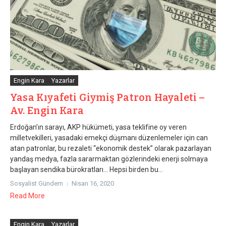
Engin Kara
Yazarlar
Yasa Kıyafeti Giymiş Patron Hayaleti –
Av. Engin Kara
Erdoğan’ın sarayı, AKP hükümeti, yasa teklifine oy veren
milletvekilleri, yasadaki emekçi düşmanı düzenlemeler için can
atan patronlar, bu rezaleti “ekonomik destek” olarak pazarlayan
yandaş medya, fazla sararmaktan gözlerindeki enerji solmaya
başlayan sendika bürokratları… Hepsi birden bu...
Sosyalist Gündem
Nisan 16, 2020
Read More
Engin Kara
Yazarlar