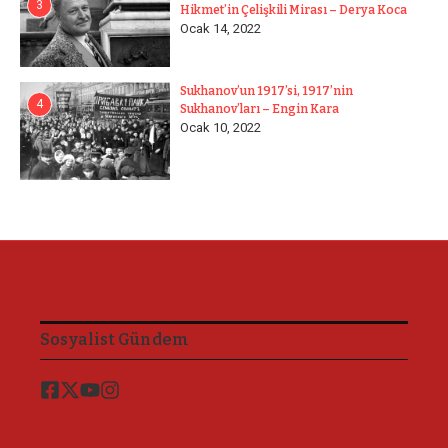
3
Hikmet’in Çelişkili Mirası – Derya Koca
Ocak 14, 2022
Sukhanov’un 1917’si, 1917’nin
4
Sukhanov’ları – Engin Kara
Ocak 10, 2022
Sosyalist Gündem