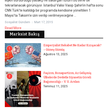
ilişkin sürdürdüğü yasakçı ve saldırgan tutum bu sene de
tekrarlanacak görünüyor. İstanbul Valisi Vasip Şahin’in hafta sonu
CNN Türk’te katıldığı bir programda kendisine yöneltilen 1
Mayıs’ta Taksim’e izin verilip verilmeyeceğine ...
Sosyalist Gündem
Mart 17, 2015
Read More
Marksist Bakış
Emperyalist Rekabet Ne Kadar Kızışacak?
1
– Güneş Gümüş
Ağustos 13, 2025
Faşizm, Bonapartizm, Az Gelişmiş
2
Ülkelerde Devletle Siyasetin Göreli
Bağımsızlığı – V. U. Arslan
Temmuz 11, 2025