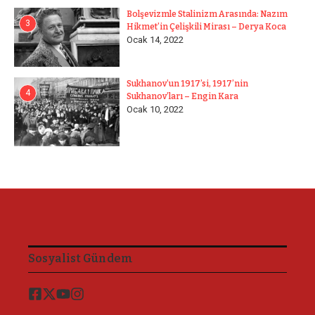
Bolşevizmle Stalinizm Arasında: Nazım
3
Hikmet’in Çelişkili Mirası – Derya Koca
Ocak 14, 2022
Sukhanov’un 1917’si, 1917’nin
4
Sukhanov’ları – Engin Kara
Ocak 10, 2022
Sosyalist Gündem