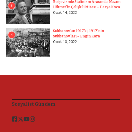
Bolşevizmle Stalinizm Arasında: Nazım
3
Hikmet’in Çelişkili Mirası – Derya Koca
Ocak 14, 2022
Sukhanov’un 1917’si, 1917’nin
4
Sukhanov’ları – Engin Kara
Ocak 10, 2022
Sosyalist Gündem