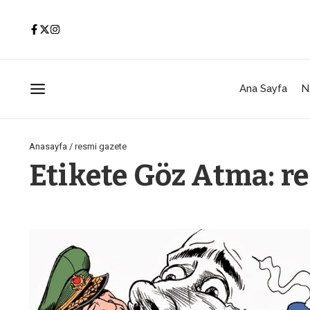
İçeriğe atla
Ana Sayfa
N
Anasayfa
/
resmi gazete
Etikete Göz Atma: r