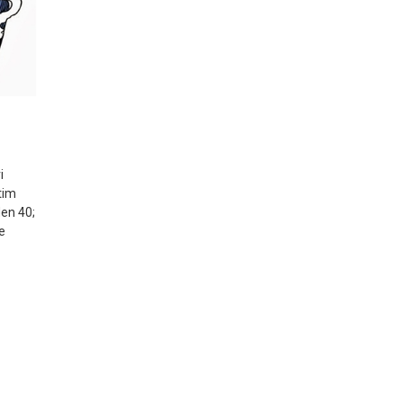
i
tim
den 40;
te