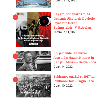
Ağustos 13, 2025
Faşizm, Bonapartizm, Az
2
Gelişmiş Ülkelerde Devletle
Siyasetin Göreli
Bağımsızlığı – V. U. Arslan
Temmuz 11, 2025
Bolşevizmle Stalinizm
3
Arasında: Nazım Hikmet’in
Çelişkili Mirası – Derya Koca
Ocak 14, 2022
Sukhanov’un 1917’si, 1917’nin
4
Sukhanov’ları – Engin Kara
Ocak 10, 2022