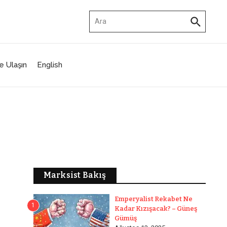
Arama:
e Ulaşın
English
Marksist Bakış
Emperyalist Rekabet Ne
1
Kadar Kızışacak? – Güneş
Gümüş