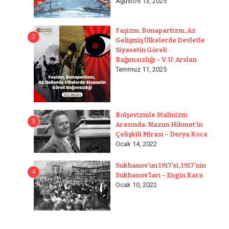
Ağustos 13, 2025
Faşizm, Bonapartizm, Az
2
Gelişmiş Ülkelerde Devletle
Siyasetin Göreli
Bağımsızlığı – V. U. Arslan
Temmuz 11, 2025
Bolşevizmle Stalinizm
3
Arasında: Nazım Hikmet’in
Çelişkili Mirası – Derya Koca
Ocak 14, 2022
Sukhanov’un 1917’si, 1917’nin
4
Sukhanov’ları – Engin Kara
Ocak 10, 2022