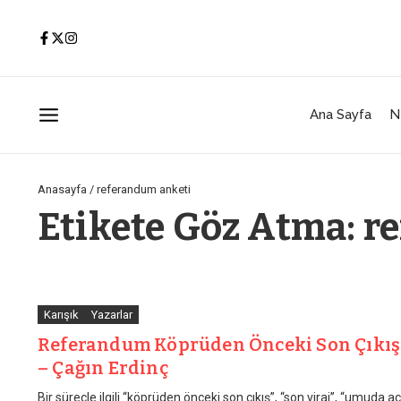
İçeriğe atla
Ana Sayfa
N
Anasayfa
/
referandum anketi
Etikete Göz Atma: r
Karışık
Yazarlar
Referandum Köprüden Önceki Son Çıkış
– Çağın Erdinç
Bir süreçle ilgili “köprüden önceki son çıkış”, “son viraj”, “umuda aç