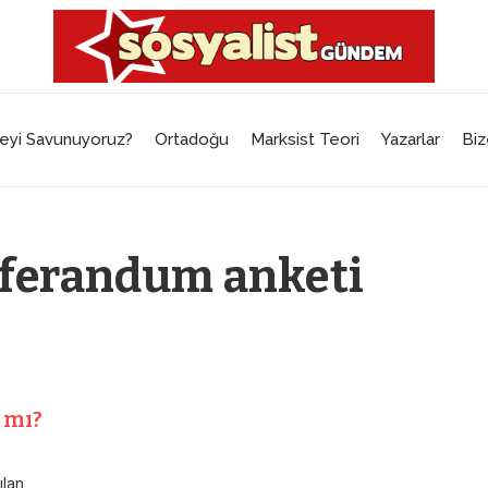
eyi Savunuyoruz?
Ortadoğu
Marksist Teori
Yazarlar
Biz
eferandum anketi
 mı?
ılan