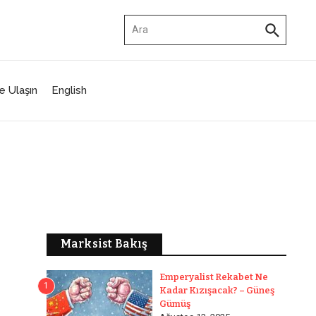
Arama:
e Ulaşın
English
Marksist Bakış
Emperyalist Rekabet Ne
1
Kadar Kızışacak? – Güneş
Gümüş