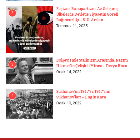
Faşizm, Bonapartizm, Az Gelişmiş
2
Ülkelerde Devletle Siyasetin Göreli
Bağımsızlığı – V. U. Arslan
Temmuz 11, 2025
Bolşevizmle Stalinizm Arasında: Nazım
3
Hikmet’in Çelişkili Mirası – Derya Koca
Ocak 14, 2022
Sukhanov’un 1917’si, 1917’nin
4
Sukhanov’ları – Engin Kara
Ocak 10, 2022