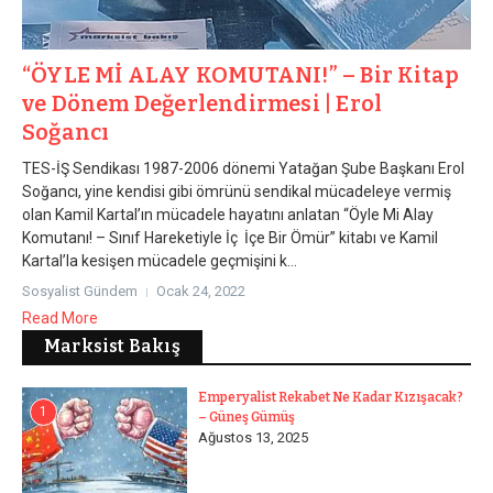
“ÖYLE Mİ ALAY KOMUTANI!” – Bir Kitap
ve Dönem Değerlendirmesi | Erol
Soğancı
TES-İŞ Sendikası 1987-2006 dönemi Yatağan Şube Başkanı Erol
Soğancı, yine kendisi gibi ömrünü sendikal mücadeleye vermiş
olan Kamil Kartal’ın mücadele hayatını anlatan “Öyle Mi Alay
Komutanı! – Sınıf Hareketiyle İç İçe Bir Ömür” kitabı ve Kamil
Kartal’la kesişen mücadele geçmişini k...
Sosyalist Gündem
Ocak 24, 2022
Read More
Marksist Bakış
Emperyalist Rekabet Ne Kadar Kızışacak?
1
– Güneş Gümüş
Ağustos 13, 2025