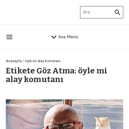
İçeriğe atla
Arama:
Ana Menü
Anasayfa
/
öyle mi alay komutanı
Etikete Göz Atma: öyle mi
alay komutanı