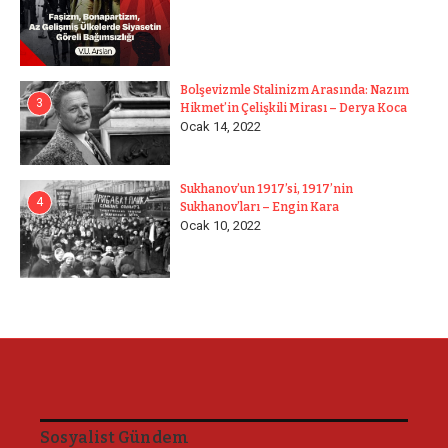
Bolşevizmle Stalinizm Arasında: Nazım
3
Hikmet’in Çelişkili Mirası – Derya Koca
Ocak 14, 2022
Sukhanov’un 1917’si, 1917’nin
4
Sukhanov’ları – Engin Kara
Ocak 10, 2022
Sosyalist Gündem