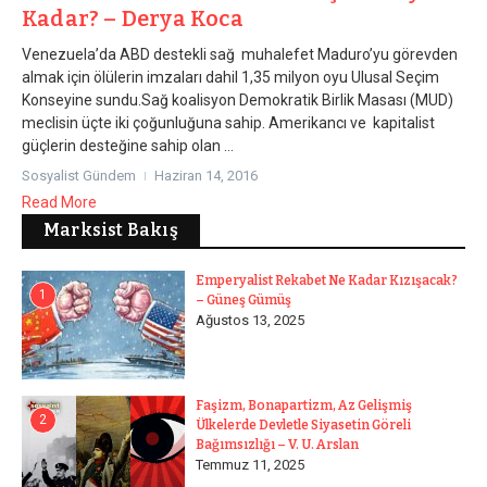
Kadar? – Derya Koca
Venezuela’da ABD destekli sağ muhalefet Maduro’yu görevden
almak için ölülerin imzaları dahil 1,35 milyon oyu Ulusal Seçim
Konseyine sundu.Sağ koalisyon Demokratik Birlik Masası (MUD)
meclisin üçte iki çoğunluğuna sahip. Amerikancı ve kapitalist
güçlerin desteğine sahip olan ...
Sosyalist Gündem
Haziran 14, 2016
Read More
Marksist Bakış
Emperyalist Rekabet Ne Kadar Kızışacak?
1
– Güneş Gümüş
Ağustos 13, 2025
Faşizm, Bonapartizm, Az Gelişmiş
2
Ülkelerde Devletle Siyasetin Göreli
Bağımsızlığı – V. U. Arslan
Temmuz 11, 2025