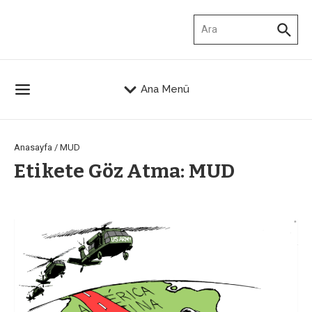
İçeriğe atla
Arama:
Ana Menü
Anasayfa
/
MUD
Etikete Göz Atma: MUD