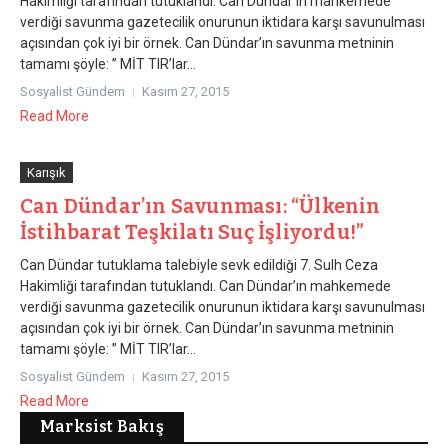
Hakimliği tarafından tutuklandı. Can Dündar’ın mahkemede
verdiği savunma gazetecilik onurunun iktidara karşı savunulması
açısından çok iyi bir örnek. Can Dündar’ın savunma metninin
tamamı şöyle: ” MİT TIR’lar...
Sosyalist Gündem
Kasım 27, 2015
Read More
Karışık
Can Dündar’ın Savunması: “Ülkenin
İstihbarat Teşkilatı Suç İşliyordu!”
Can Dündar tutuklama talebiyle sevk edildiği 7. Sulh Ceza
Hakimliği tarafından tutuklandı. Can Dündar’ın mahkemede
verdiği savunma gazetecilik onurunun iktidara karşı savunulması
açısından çok iyi bir örnek. Can Dündar’ın savunma metninin
tamamı şöyle: ” MİT TIR’lar...
Sosyalist Gündem
Kasım 27, 2015
Read More
Marksist Bakış