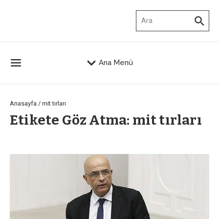
İçeriğe atla
Arama:
Ana Menü
Anasayfa
/
mit tırları
Etikete Göz Atma: mit tırları