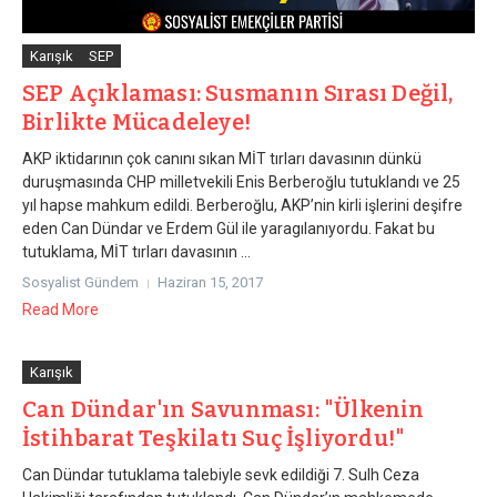
Karışık
SEP
SEP Açıklaması: Susmanın Sırası Değil,
Birlikte Mücadeleye!
AKP iktidarının çok canını sıkan MİT tırları davasının dünkü
duruşmasında CHP milletvekili Enis Berberoğlu tutuklandı ve 25
yıl hapse mahkum edildi. Berberoğlu, AKP’nin kirli işlerini deşifre
eden Can Dündar ve Erdem Gül ile yaragılanıyordu. Fakat bu
tutuklama, MİT tırları davasının ...
Sosyalist Gündem
Haziran 15, 2017
Read More
Karışık
Can Dündar'ın Savunması: "Ülkenin
İstihbarat Teşkilatı Suç İşliyordu!"
Can Dündar tutuklama talebiyle sevk edildiği 7. Sulh Ceza