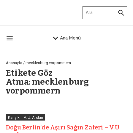
İçeriğe atla
Arama:
Ana Menü
Anasayfa
/
mecklenburg vorpommern
Etikete Göz
Atma: mecklenburg
vorpommern
Karışık
V. U. Arslan
Doğu Berlin’de Aşırı Sağın Zaferi – V.U