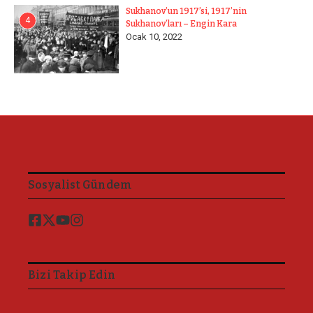
Sukhanov’un 1917’si, 1917’nin
4
Sukhanov’ları – Engin Kara
Ocak 10, 2022
Sosyalist Gündem
Bizi Takip Edin