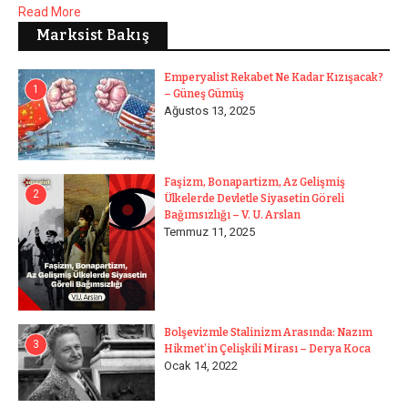
Read More
Marksist Bakış
Emperyalist Rekabet Ne Kadar Kızışacak?
1
– Güneş Gümüş
Ağustos 13, 2025
Faşizm, Bonapartizm, Az Gelişmiş
2
Ülkelerde Devletle Siyasetin Göreli
Bağımsızlığı – V. U. Arslan
Temmuz 11, 2025
Bolşevizmle Stalinizm Arasında: Nazım
3
Hikmet’in Çelişkili Mirası – Derya Koca
Ocak 14, 2022