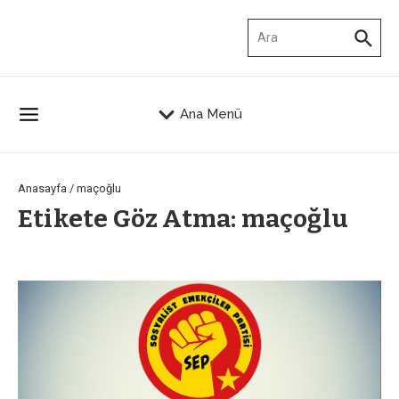
İçeriğe atla
Arama:
Ana Menü
Anasayfa
/
maçoğlu
Etikete Göz Atma: maçoğlu