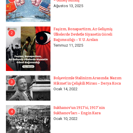
– Güneş Gümüş
Ağustos 13, 2025
Faşizm, Bonapartizm, Az Gelişmiş
2
Ülkelerde Devletle Siyasetin Göreli
Bağımsızlığı – V. U. Arslan
Temmuz 11, 2025
Bolşevizmle Stalinizm Arasında: Nazım
3
Hikmet’in Çelişkili Mirası – Derya Koca
Ocak 14, 2022
Sukhanov’un 1917’si, 1917’nin
4
Sukhanov’ları – Engin Kara
Ocak 10, 2022