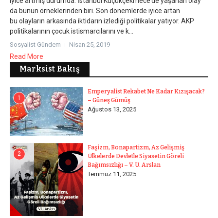
iyice artmış durumda. İstanbul Küçükçekmece’de yaşanan olay
da bunun örneklerinden biri. Son dönemlerde iyice artan
bu olayların arkasında iktidarın izlediği politikalar yatıyor. AKP
politikalarının çocuk istismarcılarını ve k...
Sosyalist Gündem
Nisan 25, 2019
Read More
Marksist Bakış
Emperyalist Rekabet Ne Kadar Kızışacak?
1
– Güneş Gümüş
Ağustos 13, 2025
Faşizm, Bonapartizm, Az Gelişmiş
2
Ülkelerde Devletle Siyasetin Göreli
Bağımsızlığı – V. U. Arslan
Temmuz 11, 2025