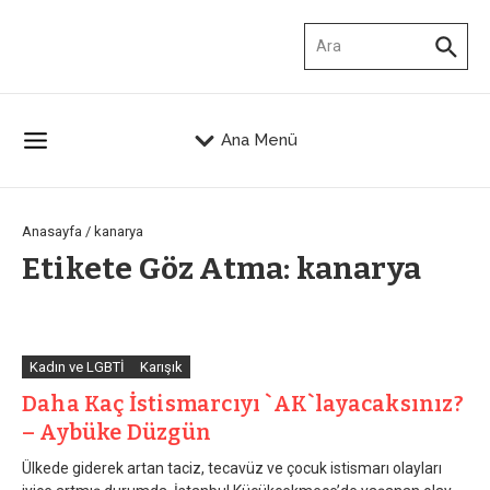
İçeriğe atla
Arama:
Ana Menü
Anasayfa
/
kanarya
Etikete Göz Atma: kanarya
Kadın ve LGBTİ
Karışık
Daha Kaç İstismarcıyı `AK`layacaksınız?
– Aybüke Düzgün
Ülkede giderek artan taciz, tecavüz ve çocuk istismarı olayları