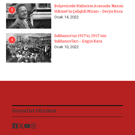
Bolşevizmle Stalinizm Arasında: Nazım
3
Hikmet’in Çelişkili Mirası – Derya Koca
Ocak 14, 2022
Sukhanov’un 1917’si, 1917’nin
4
Sukhanov’ları – Engin Kara
Ocak 10, 2022
Sosyalist Gündem