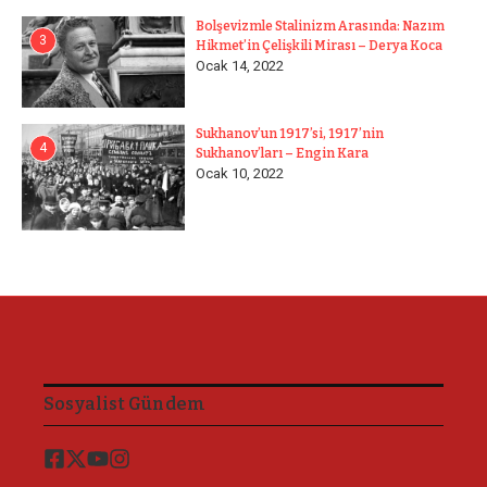
Bolşevizmle Stalinizm Arasında: Nazım
3
Hikmet’in Çelişkili Mirası – Derya Koca
Ocak 14, 2022
Sukhanov’un 1917’si, 1917’nin
4
Sukhanov’ları – Engin Kara
Ocak 10, 2022
Sosyalist Gündem