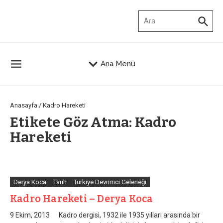
İçeriğe atla
Arama:
Ana Menü
Anasayfa
/
Kadro Hareketi
Etikete Göz Atma: Kadro
Hareketi
Derya Koca
Tarih
Türkiye Devrimci Geleneği
Kadro Hareketi – Derya Koca
9 Ekim, 2013 Kadro dergisi, 1932 ile 1935 yılları arasında bir