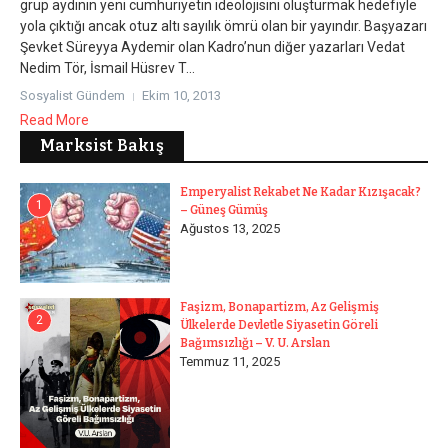
grup aydının yeni cumhuriyetin ideolojisini oluşturmak hedefiyle
yola çıktığı ancak otuz altı sayılık ömrü olan bir yayındır. Başyazarı
Şevket Süreyya Aydemir olan Kadro’nun diğer yazarları Vedat
Nedim Tör, İsmail Hüsrev T...
Sosyalist Gündem
Ekim 10, 2013
Read More
Marksist Bakış
Emperyalist Rekabet Ne Kadar Kızışacak?
1
– Güneş Gümüş
Ağustos 13, 2025
Faşizm, Bonapartizm, Az Gelişmiş
2
Ülkelerde Devletle Siyasetin Göreli
Bağımsızlığı – V. U. Arslan
Temmuz 11, 2025