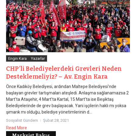
Engin Kara
Yazarlar
CHP’li Belediyelerdeki Grevleri Neden
Desteklemeliyiz? – Av. Engin Kara
Önce Kadıköy Belediyesi, ardından Maltepe Belediyesi’nde
başlayan grevler tartışmaları ateşledi. Anlaşma sağlanamazsa 2
Mart’ta Ataşehir, 4 Mart’ta Kartal, 15 Mart’ta ise Beşiktaş
Belediyelerinde de grev başlayacak. Yani işçilerin haklı mı yoksa
şımarık mı olduğu, belediye yönetimlerinin d...
Sosyalist Gündem
Şubat 28, 2021
Read More
Marksist Bakış