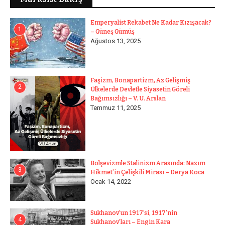
Emperyalist Rekabet Ne Kadar Kızışacak?
1
– Güneş Gümüş
Ağustos 13, 2025
Faşizm, Bonapartizm, Az Gelişmiş
2
Ülkelerde Devletle Siyasetin Göreli
Bağımsızlığı – V. U. Arslan
Temmuz 11, 2025
Bolşevizmle Stalinizm Arasında: Nazım
3
Hikmet’in Çelişkili Mirası – Derya Koca
Ocak 14, 2022
Sukhanov’un 1917’si, 1917’nin
4
Sukhanov’ları – Engin Kara