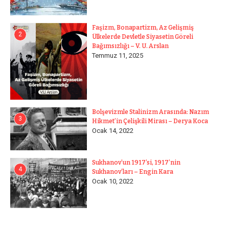
Faşizm, Bonapartizm, Az Gelişmiş
2
Ülkelerde Devletle Siyasetin Göreli
Bağımsızlığı – V. U. Arslan
Temmuz 11, 2025
Bolşevizmle Stalinizm Arasında: Nazım
3
Hikmet’in Çelişkili Mirası – Derya Koca
Ocak 14, 2022
Sukhanov’un 1917’si, 1917’nin
4
Sukhanov’ları – Engin Kara
Ocak 10, 2022