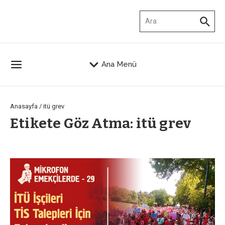
İçeriğe atla
Arama:
Ana Menü
Anasayfa
/
itü grev
Etikete Göz Atma: itü grev