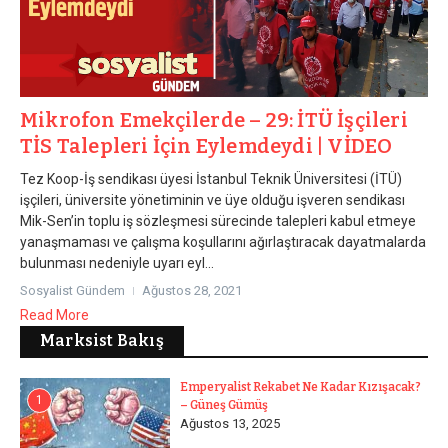
Mikrofon Emekçilerde – 29: İTÜ İşçileri
TİS Talepleri İçin Eylemdeydi | VİDEO
Tez Koop-İş sendikası üyesi İstanbul Teknik Üniversitesi (İTÜ)
işçileri, üniversite yönetiminin ve üye olduğu işveren sendikası
Mik-Sen’in toplu iş sözleşmesi sürecinde talepleri kabul etmeye
yanaşmaması ve çalışma koşullarını ağırlaştıracak dayatmalarda
bulunması nedeniyle uyarı eyl...
Sosyalist Gündem
Ağustos 28, 2021
Read More
Marksist Bakış
Emperyalist Rekabet Ne Kadar Kızışacak?
1
– Güneş Gümüş
Ağustos 13, 2025