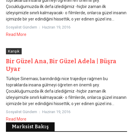
topraklarda insana gülmeyi öğreten en önemli şey.
Çocukluğumuzda ilk defa izlediğimiz -hiçbir zaman ilk
izleyişimizle sınırlı kalmayacak- o filmlerde, onlarca güzel insanın
içimizde bir yer edindiğini hissettik; o yer edinen güzel ins...
Sosyalist Gündem
Haziran 19, 2016
Read More
Karışık
Bir Güzel Ana, Bir Güzel Adela | Büşra
Uyar
Türkiye Sineması; barındırdığı nice trajediye rağmen bu
topraklarda insana gülmeyi öğreten en önemli şey.
Çocukluğumuzda ilk defa izlediğimiz -hiçbir zaman ilk
izleyişimizle sınırlı kalmayacak- o filmlerde, onlarca güzel insanın
içimizde bir yer edindiğini hissettik; o yer edinen güzel ins...
Sosyalist Gündem
Haziran 19, 2016
Read More
Marksist Bakış