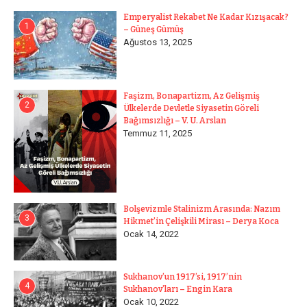
Emperyalist Rekabet Ne Kadar Kızışacak?
1
– Güneş Gümüş
Ağustos 13, 2025
Faşizm, Bonapartizm, Az Gelişmiş
2
Ülkelerde Devletle Siyasetin Göreli
Bağımsızlığı – V. U. Arslan
Temmuz 11, 2025
Bolşevizmle Stalinizm Arasında: Nazım
3
Hikmet’in Çelişkili Mirası – Derya Koca
Ocak 14, 2022
Sukhanov’un 1917’si, 1917’nin
4
Sukhanov’ları – Engin Kara
Ocak 10, 2022