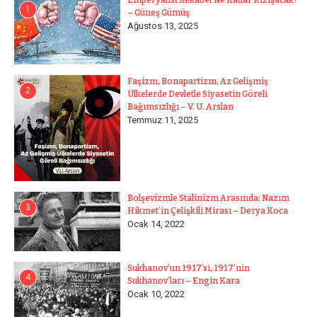
1
– Güneş Gümüş
Ağustos 13, 2025
Faşizm, Bonapartizm, Az Gelişmiş
2
Ülkelerde Devletle Siyasetin Göreli
Bağımsızlığı – V. U. Arslan
Temmuz 11, 2025
Bolşevizmle Stalinizm Arasında: Nazım
3
Hikmet’in Çelişkili Mirası – Derya Koca
Ocak 14, 2022
Sukhanov’un 1917’si, 1917’nin
4
Sukhanov’ları – Engin Kara
Ocak 10, 2022