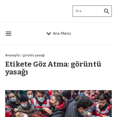
İçeriğe atla
Arama:
Ana Menü
Anasayfa
/
görüntü yasağı
Etikete Göz Atma: görüntü
yasağı