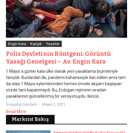
Engin Kara
Karışık
Yazarlar
Polis Devletinin Röntgeni: Görüntü
Yasağı Genelgesi – Av. Engin Kara
1 Mayıs’a günler kala ülke olarak yeni yasaklama biçimleriyle
tanıştık. Bunlardan ilki, pandemi bahanesiyle ilan edilen ama tam
da olası 1 Mayıs eylemlerinden hemen önceki akşam başlayan
sözde tam kapanmaydı. Bu, Erdoğan rejiminin sıradan
yasaklarının güncellenmiş bir versiyonuydu. İkincis...
Sosyalist Gündem
Mayıs 2, 2021
Read More
Marksist Bakış
Emperyalist Rekabet Ne Kadar Kızışacak?