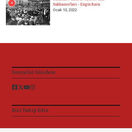
4
Sukhanov’ları – Engin Kara
Ocak 10, 2022
Sosyalist Gündem
Bizi Takip Edin