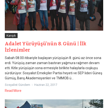
Karışık
Adalet Yürüyüşü’nün 8. Günü | İlk
İzlenimler
Sabah 08.00 itibariyle başlayan yürüyüşün 8. günü az önce sona
erdi. Yürüyüş zaman zaman bastıran yağmura rağmen devam
etti. Kitle yürüyüşün sona ermesiyle birlikte halaylarla coşkuyu
sürdürüyor. Sosyalist Emekçiler Partisi heyeti ve SEP lideri Güneş
Gümüş, Barış Akademisyenleri ve TMMOB ü...
Sosyalist Gündem
Haziran 22, 2017
Read More