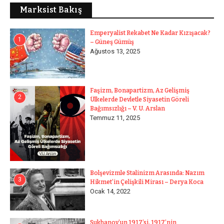
Marksist Bakış
Emperyalist Rekabet Ne Kadar Kızışacak?
1
– Güneş Gümüş
Ağustos 13, 2025
Faşizm, Bonapartizm, Az Gelişmiş
2
Ülkelerde Devletle Siyasetin Göreli
Bağımsızlığı – V. U. Arslan
Temmuz 11, 2025
Bolşevizmle Stalinizm Arasında: Nazım
3
Hikmet’in Çelişkili Mirası – Derya Koca
Ocak 14, 2022
Sukhanov’un 1917’si, 1917’nin