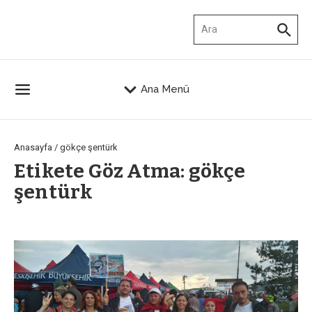
İçeriğe atla
Arama:
Ana Menü
Anasayfa
/
gökçe şentürk
Etikete Göz Atma: gökçe
şentürk