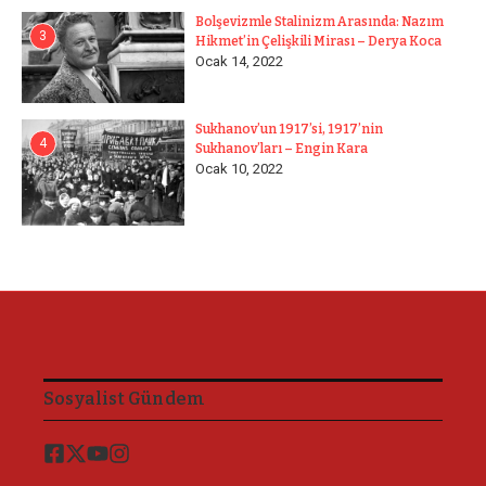
Bolşevizmle Stalinizm Arasında: Nazım
3
Hikmet’in Çelişkili Mirası – Derya Koca
Ocak 14, 2022
Sukhanov’un 1917’si, 1917’nin
4
Sukhanov’ları – Engin Kara
Ocak 10, 2022
Sosyalist Gündem