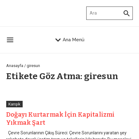
İçeriğe atla
Arama:
Ana Menü
Anasayfa
/
giresun
Etikete Göz Atma: giresun
Karışık
Doğayı Kurtarmak İçin Kapitalizmi
Yıkmak Şart
Çevre Sorunlarının Çıkış Süreci: Çevre Sorunlarını yaratan şey