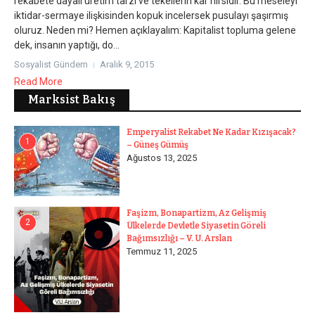
rekabete dayalı üretim tarzı ve tekellerin kâr hırsıdır. Bu meseleyi
iktidar-sermaye ilişkisinden kopuk incelersek pusulayı şaşırmış
oluruz. Neden mi? Hemen açıklayalım: Kapitalist topluma gelene
dek, insanın yaptığı, do...
Sosyalist Gündem
Aralık 9, 2015
Read More
Marksist Bakış
Emperyalist Rekabet Ne Kadar Kızışacak?
1
– Güneş Gümüş
Ağustos 13, 2025
Faşizm, Bonapartizm, Az Gelişmiş
2
Ülkelerde Devletle Siyasetin Göreli
Bağımsızlığı – V. U. Arslan
Temmuz 11, 2025