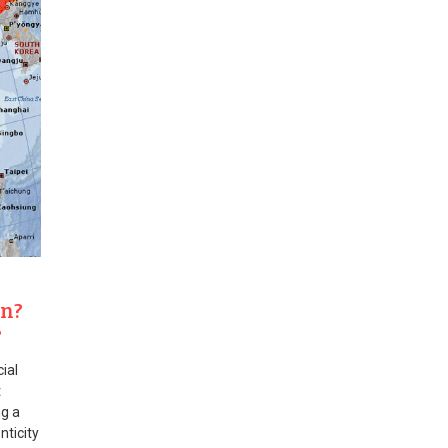
an?
?
ial
t
ng a
nticity