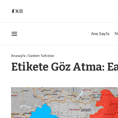
İçeriğe atla
Ana Sayfa
N
Anasayfa
/
Eastern Turkistan
Etikete Göz Atma: E