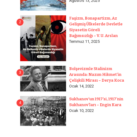
Ağustos 13, 2025
Faşizm, Bonapartizm, Az
2
Gelişmiş Ülkelerde Devletle
Siyasetin Göreli
Bağımsızlığı – V. U. Arslan
Temmuz 11, 2025
Bolşevizmle Stalinizm
3
Arasında: Nazım Hikmet’in
Çelişkili Mirası – Derya Koca
Ocak 14, 2022
Sukhanov’un 1917’si, 1917’nin
4
Sukhanov’ları – Engin Kara
Ocak 10, 2022