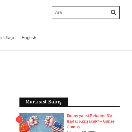
Arama:
e Ulaşın
English
Marksist Bakış
Emperyalist Rekabet Ne
1
Kadar Kızışacak? – Güneş
Gümüş