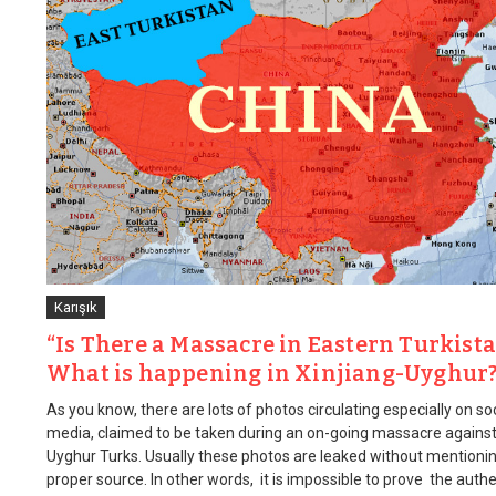
Karışık
“Is There a Massacre in Eastern Turkist
What is happening in Xinjiang-Uyghur
As you know, there are lots of photos circulating especially on soc
media, claimed to be taken during an on-going massacre agains
Uyghur Turks. Usually these photos are leaked without mentioni
proper source. In other words, it is impossible to prove the authe