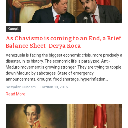
Karışık
As Chavismo is coming to an End, a Brief
Balance Sheet |Derya Koca
Venezuela is facing the biggest economic crisis, more precisely a
disaster, in its history. The economic life is paralyzed. Anti-
Maduro movement is growing stronger. They are trying to topple
down Maduro by sabotages. State of emergency
announcements, drought, food shortage, hyperinflation...
Sosyalist Gündem
Haziran 13, 2016
Read More