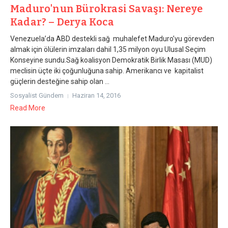
Maduro'nun Bürokrasi Savaşı: Nereye
Kadar? – Derya Koca
Venezuela’da ABD destekli sağ muhalefet Maduro’yu görevden
almak için ölülerin imzaları dahil 1,35 milyon oyu Ulusal Seçim
Konseyine sundu.Sağ koalisyon Demokratik Birlik Masası (MUD)
meclisin üçte iki çoğunluğuna sahip. Amerikancı ve kapitalist
güçlerin desteğine sahip olan ...
Sosyalist Gündem
Haziran 14, 2016
Read More