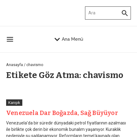
İçeriğe atla
Arama:
Ana Menü
Anasayfa
/
chavismo
Etikete Göz Atma: chavismo
Karışık
Venezuela Dar Boğazda, Sağ Büyüyor
Venezuela’da bir süredir dünyadaki petrol fiyatlarının azalması
ile birlikte çok derin bir ekonomik bunalım yaşanıyor. Kuraklık
nedeniyle su sağlanamıyor. Reformların temel kaynağı olan