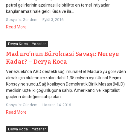
petrol gelirlerinin azalması ile birlikte en temel ihtiyaçlar
karşılanamaz hale geldi. Gıda ve ila...
Sosyalist Gündem
Eylül 3, 2016
Read More
Derya Koca
Yazarlar
Maduro’nun Bürokrasi Savaşı: Nereye
Kadar? – Derya Koca
Venezuela’da ABD destekli sağ muhalefet Maduro’yu görevden
almak için ölülerin imzaları dahil 1,35 milyon oyu Ulusal Seçim
Konseyine sundu.Sağ koalisyon Demokratik Birlik Masası (MUD)
meclisin üçte iki çoğunluğuna sahip. Amerikancı ve kapitalist
güçlerin desteğine sahip olan ...
Sosyalist Gündem
Haziran 14, 2016
Read More
Derya Koca
Yazarlar