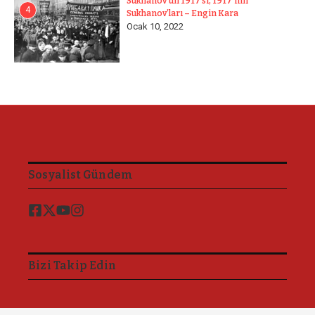
Sukhanov’un 1917’si, 1917’nin
4
Sukhanov’ları – Engin Kara
Ocak 10, 2022
Sosyalist Gündem
Bizi Takip Edin