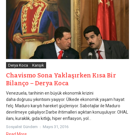
Derya Koca
Karışık
Chavismo Sona Yaklaşırken Kısa Bir
Bilanço – Derya Koca
Venezuela, tarihinin en büyük ekonomik krizini
daha doğrusu yıkıntısını yaşıyor. Ülkede ekonomik yaşam hayat
felç. Maduro karşıtı hareket güçleniyor. Sabotajlar ile Maduro
devrilmeye çalışılıyor.Darbe ihtimalleri açıktan konuşuluyor. OHAL
ilanı, kuraklık, gıda kıtlığı, hiper enflasyon, yol...
Sosyalist Gündem
Mayıs 31, 2016
Read More