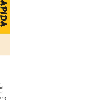
a
çok
ükü
t dış