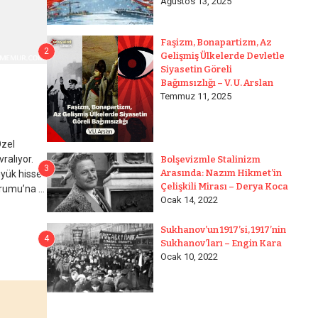
Ağustos 13, 2025
Faşizm, Bonapartizm, Az
2
Gelişmiş Ülkelerde Devletle
Siyasetin Göreli
Bağımsızlığı – V. U. Arslan
Temmuz 11, 2025
Özel
ralıyor.
Bolşevizmle Stalinizm
3
Arasında: Nazım Hikmet’in
üyük hisse
Çelişkili Mirası – Derya Koca
rumu’na ...
Ocak 14, 2022
Sukhanov’un 1917’si, 1917’nin
4
Sukhanov’ları – Engin Kara
Ocak 10, 2022