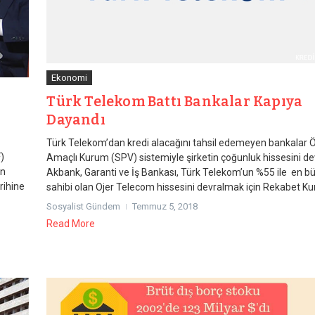
Ekonomi
Türk Telekom Battı Bankalar Kapıya
Dayandı
Türk Telekom’dan kredi alacağını tahsil edemeyen bankalar 
)
Amaçlı Kurum (SPV) sistemiyle şirketin çoğunluk hissesini dev
an
Akbank, Garanti ve İş Bankası, Türk Telekom’un %55 ile en b
rihine
sahibi olan Ojer Telecom hissesini devralmak için Rekabet Ku
Sosyalist Gündem
Temmuz 5, 2018
Read More