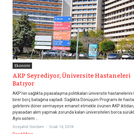
Ekonomi
AKP Seyrediyor, Üniversite Hastaneleri
Batıyor
AKP’nin sağlıkta piyasalaşma politikaları üniversite hastanelerini 
birer borç batağına sapladı. Sağlıkta Dönüşüm Programı ile hast
gelirlerini döner sermayeye emanet etmekle övünen AKP iktidarı
piyasadan alım yapmak zorunda kalan üniversiteleri borca sürükl
Aynı sistem ...
Sosyalist Gündem
Ocak 14, 2018
Read More