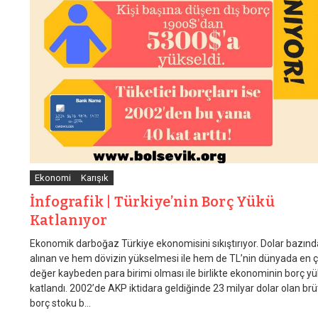
Ekonomi
Karışık
İnfografik | Türkiye’nin Borç Yükü
Katlanıyor
Ekonomik darboğaz Türkiye ekonomisini sıkıştırıyor. Dolar bazınd
alınan ve hem dövizin yükselmesi ile hem de TL’nin dünyada en 
değer kaybeden para birimi olması ile birlikte ekonominin borç y
katlandı. 2002’de AKP iktidara geldiğinde 23 milyar dolar olan brü
borç stoku b...