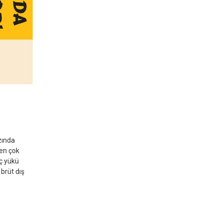
zında
 en çok
rç yükü
 brüt dış