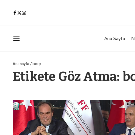
İçeriğe atla
Ana Sayfa
N
Anasayfa
/
borç
Etikete Göz Atma: b