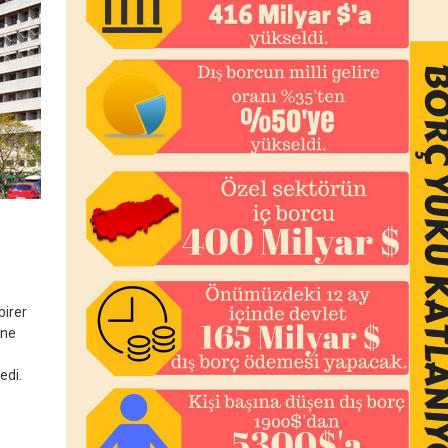
birer
ane
,
edi.