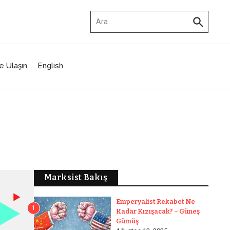
Arama:
e Ulaşın
English
Marksist Bakış
Emperyalist Rekabet Ne
1
Kadar Kızışacak? – Güneş
Gümüş