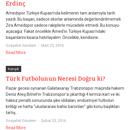
Erdinç
Amedspor Türkiye Kupası’nda kelimenin tam anlamıyla tarih
yazdı. Bu başarı, sadece skorlar anlamında değerlendirilmemeli.
Zira Amedspor sadece rakiplerle mücadele etmedi. Bu konuyu
açacağız. Fakat öncelikle Amed’in Türkiye Kupası’ndaki
başarılarını kısaca hatırlayalım. Öncelikle, kendisine...
Sosyalist Gündem
Mart 25, 2016
Read More
Karışık
Türk Futbolunun Neresi Doğru ki?
Pazar gecesi oynanan Galatasaray Trabzonspor maçında hakem
Deniz Ateş Bitnel’in Trabzonspor’a çıkarttığı 4 kırmızı kart ve iki
haksız penaltı sonucunda şike iddiaları, endüstriyel futbolun
kirliliği ve hatta “uluslararası bahis baronları” gibi konu başlıkları
tartış...
Sosyalist Gündem
Şubat 23, 2016
Read More