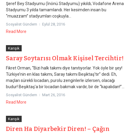
Şeref Bey Stadyumu (İnönü Stadyumu) yıkıldı; Vodafone Arena
Stadyumu 3 yılda tamamlandı. Her kesimden insan bu
“muazzam” stadyumları coşkuyla...
Sosyalist Gündem
Eylül 28, 2016
Read More
Karışık
Saray Soytarısı Olmak Kişisel Tercihtir!
Fikret Orman, “Bizi halk takımı diye tanıtıyorlar. Yok öyle bir şey!
Türkiye’nin en klas takımı, Saray takımı Beşiktaş’tır” dedi. Eh,
maçları sürekli locadan, purolu zenginlerle izlersen, olacağı
budur! Beşiktaş’a bir locadan bakmak vardır, bir de “kapalıdan!”...
Sosyalist Gündem
Mart 26, 2016
Read More
Karışık
Diren Ha Diyarbekir Diren! – Çağın