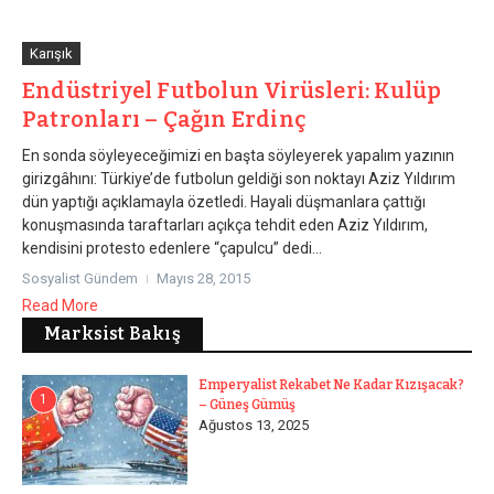
Karışık
Endüstriyel Futbolun Virüsleri: Kulüp
Patronları – Çağın Erdinç
En sonda söyleyeceğimizi en başta söyleyerek yapalım yazının
girizgâhını: Türkiye’de futbolun geldiği son noktayı Aziz Yıldırım
dün yaptığı açıklamayla özetledi. Hayali düşmanlara çattığı
konuşmasında taraftarları açıkça tehdit eden Aziz Yıldırım,
kendisini protesto edenlere “çapulcu” dedi...
Sosyalist Gündem
Mayıs 28, 2015
Read More
Marksist Bakış
Emperyalist Rekabet Ne Kadar Kızışacak?
1
– Güneş Gümüş
Ağustos 13, 2025