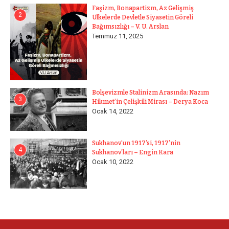
Faşizm, Bonapartizm, Az Gelişmiş
2
Ülkelerde Devletle Siyasetin Göreli
Bağımsızlığı – V. U. Arslan
Temmuz 11, 2025
Bolşevizmle Stalinizm Arasında: Nazım
3
Hikmet’in Çelişkili Mirası – Derya Koca
Ocak 14, 2022
Sukhanov’un 1917’si, 1917’nin
4
Sukhanov’ları – Engin Kara
Ocak 10, 2022