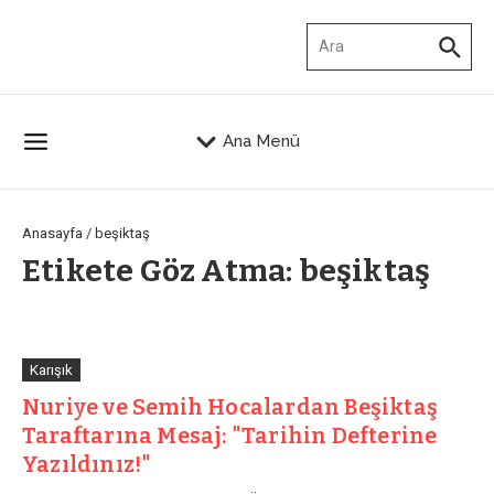
İçeriğe atla
Arama:
Ana Menü
Anasayfa
/
beşiktaş
Etikete Göz Atma: beşiktaş
Karışık
Nuriye ve Semih Hocalardan Beşiktaş
Taraftarına Mesaj: "Tarihin Defterine
Yazıldınız!"