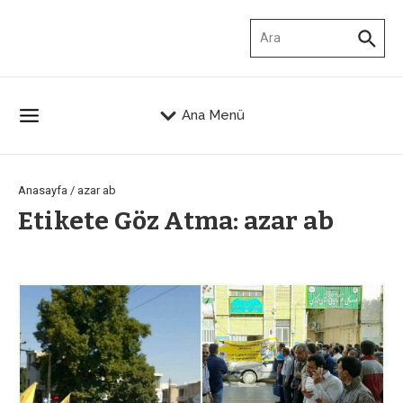
İçeriğe atla
Arama:
Ana Menü
Anasayfa
/
azar ab
Etikete Göz Atma: azar ab