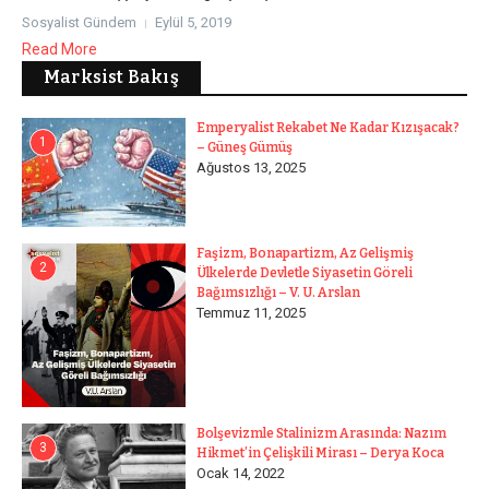
Sosyalist Gündem
Eylül 5, 2019
Read More
Marksist Bakış
Emperyalist Rekabet Ne Kadar Kızışacak?
1
– Güneş Gümüş
Ağustos 13, 2025
Faşizm, Bonapartizm, Az Gelişmiş
2
Ülkelerde Devletle Siyasetin Göreli
Bağımsızlığı – V. U. Arslan
Temmuz 11, 2025
Bolşevizmle Stalinizm Arasında: Nazım
3
Hikmet’in Çelişkili Mirası – Derya Koca
Ocak 14, 2022