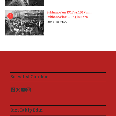
Sukhanov’un 1917’si, 1917’nin
4
Sukhanov’ları – Engin Kara
Ocak 10, 2022
Sosyalist Gündem
Bizi Takip Edin