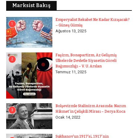
Marksist Bakış
Emperyalist Rekabet Ne Kadar Kızışacak?
1
– Güneş Gümüş
Ağustos 13, 2025
Faşizm, Bonapartizm, Az Gelişmiş
2
Ülkelerde Devletle Siyasetin Göreli
Bağımsızlığı – V. U. Arslan
Temmuz 11, 2025
Bolşevizmle Stalinizm Arasında: Nazım
3
Hikmet’in Çelişkili Mirası – Derya Koca
Ocak 14, 2022
Sukhanov’un 1917’si, 1917’nin