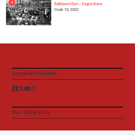
4
Sukhanov’ları – Engin Kara
Ocak 10, 2022
Sosyalist Gündem
Bizi Takip Edin