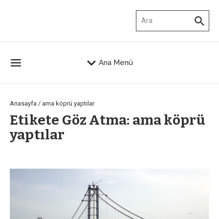
İçeriğe atla
Arama:
Ana Menü
Anasayfa
/
ama köprü yaptılar
Etikete Göz Atma: ama köprü
yaptılar