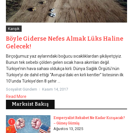
Karışık
Böyle Giderse Nefes Almak Lüks Haline
Gelecek!
Birçoğumuz yaz aylarındaki boğucu sıcaklıklardan şikâyetçiyiz.
Bunun tek sebebi çölden gelen sıcak hava akımları değil.
Türkiye’nin hava sahası oldukça kirli. Dünya Sağlık Örgütü’nün
Türkiye’yi de dahil ettiği “Avrupa’daki en kirli kentler” listesinin ilk
10’unda Türkiye’den 8 şehir ...
Sosyalist Gündem
Kasım 14, 2017
Read More
Marksist Bakış
Emperyalist Rekabet Ne Kadar Kızışacak?
1
– Güneş Gümüş
Ağustos 13, 2025