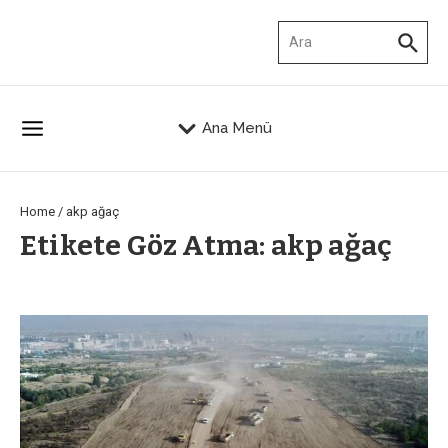
İçeriğe atla
Arama:
Ana Menü
Home
/
akp ağaç
Etikete Göz Atma: akp ağaç