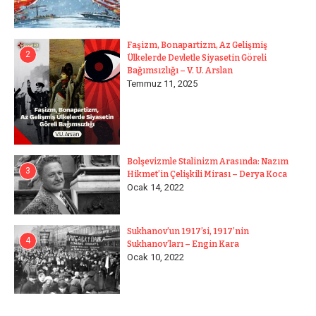
Faşizm, Bonapartizm, Az Gelişmiş
2
Ülkelerde Devletle Siyasetin Göreli
Bağımsızlığı – V. U. Arslan
Temmuz 11, 2025
Bolşevizmle Stalinizm Arasında: Nazım
3
Hikmet’in Çelişkili Mirası – Derya Koca
Ocak 14, 2022
Sukhanov’un 1917’si, 1917’nin
4
Sukhanov’ları – Engin Kara
Ocak 10, 2022