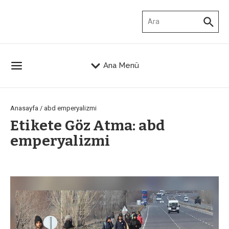
İçeriğe atla
Arama:
Ana Menü
Anasayfa
/
abd emperyalizmi
Etikete Göz Atma: abd
emperyalizmi