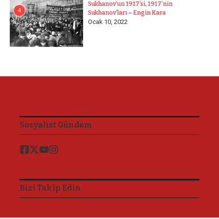
Sukhanov’un 1917’si, 1917’nin
4
Sukhanov’ları – Engin Kara
Ocak 10, 2022
Sosyalist Gündem
Bizi Takip Edin