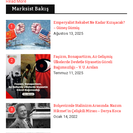
Read More
Marksist Bakış
Emperyalist Rekabet Ne Kadar Kızışacak?
1
– Güneş Gümüş
Ağustos 13, 2025
Faşizm, Bonapartizm, Az Gelişmiş
2
Ülkelerde Devletle Siyasetin Göreli
Bağımsızlığı – V. U. Arslan
Temmuz 11, 2025
Bolşevizmle Stalinizm Arasında: Nazım
3
Hikmet’in Çelişkili Mirası – Derya Koca
Ocak 14, 2022