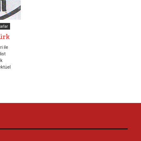
arlar
ürk
i ile
list
ik
ektüel