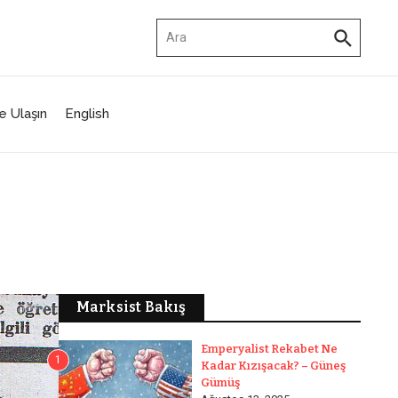
Arama:
e Ulaşın
English
Marksist Bakış
Emperyalist Rekabet Ne
1
Kadar Kızışacak? – Güneş
Gümüş