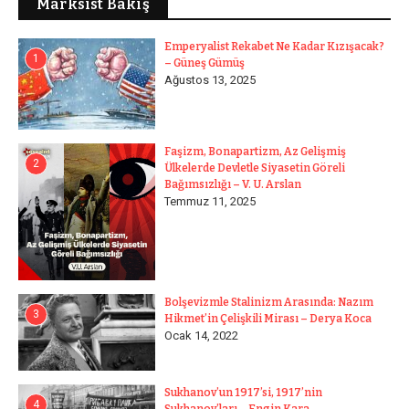
Marksist Bakış
Emperyalist Rekabet Ne Kadar Kızışacak?
1
– Güneş Gümüş
Ağustos 13, 2025
Faşizm, Bonapartizm, Az Gelişmiş
2
Ülkelerde Devletle Siyasetin Göreli
Bağımsızlığı – V. U. Arslan
Temmuz 11, 2025
Bolşevizmle Stalinizm Arasında: Nazım
3
Hikmet’in Çelişkili Mirası – Derya Koca
Ocak 14, 2022
Sukhanov’un 1917’si, 1917’nin
4