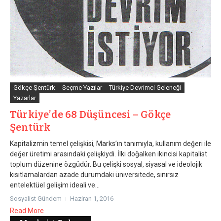
Gökçe Şentürk
Seçme Yazılar
Türkiye Devrimci Geleneği
Yazarlar
Türkiye’de 68 Düşüncesi – Gökçe
Şentürk
Kapitalizmin temel çelişkisi, Marks’ın tanımıyla, kullanım değeri ile
değer üretimi arasındaki çelişkiydi. İlki doğalken ikincisi kapitalist
toplum düzenine özgüdür. Bu çelişki sosyal, siyasal ve ideolojik
kısıtlamalardan azade durumdaki üniversitede, sınırsız
entelektüel gelişim ideali ve...
Sosyalist Gündem
Haziran 1, 2016
Read More