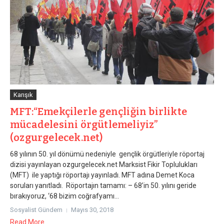
Karışık
MFT:“Emekçilerle gençliğin birlikte
mücadelesini örgütlemeliyiz”
(ozgurgelecek.net)
68 yılının 50. yıl dönümü nedeniyle gençlik örgütleriyle röportaj
dizisi yayınlayan ozgurgelecek.net Marksist Fikir Toplulukları
(MFT) ile yaptığı röportajı yayınladı. MFT adına Demet Koca
soruları yanıtladı. Röportajın tamamı: – 68’in 50. yılını geride
bırakıyoruz, ‘68 bizim coğrafyamı...
Sosyalist Gündem
Mayıs 30, 2018
Read More