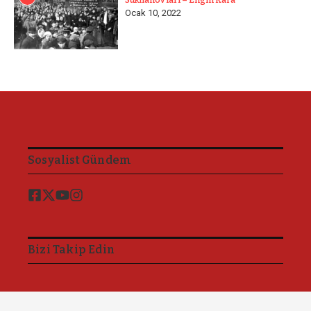
Sukhanov’ları – Engin Kara
Ocak 10, 2022
Sosyalist Gündem
Bizi Takip Edin