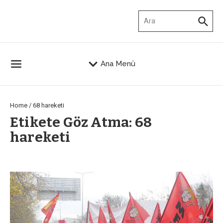
İçeriğe atla
Arama:
Ana Menü
Home
/
68 hareketi
Etikete Göz Atma: 68
hareketi