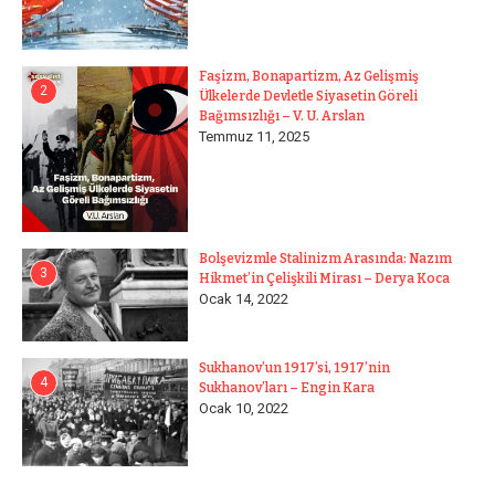
Faşizm, Bonapartizm, Az Gelişmiş
2
Ülkelerde Devletle Siyasetin Göreli
Bağımsızlığı – V. U. Arslan
Temmuz 11, 2025
Bolşevizmle Stalinizm Arasında: Nazım
3
Hikmet’in Çelişkili Mirası – Derya Koca
Ocak 14, 2022
Sukhanov’un 1917’si, 1917’nin
4
Sukhanov’ları – Engin Kara
Ocak 10, 2022