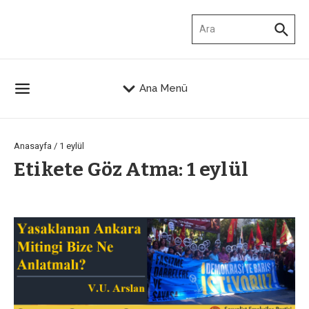
İçeriğe atla
Arama:
Ana Menü
Anasayfa
/
1 eylül
Etikete Göz Atma: 1 eylül