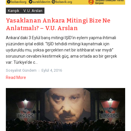
Karışık
V. U. Arslan
Yasaklanan Ankara Mitingi Bize Ne
Anlatmalı? – V.U. Arslan
Ankara’daki 3 Eylül barış mitingi IŞİD’in eylem yapma ihtimali
yüzünden iptal edildi. “IŞİD tehdidi mitingi kaynatmak için
uyduruldu mu, yoksa gerçekten net bir istihbarat var mıydı”
sorusunun cevabını kestirmek güç, ama ortada acı bir gerçek
var: Türkiye’de c...
Sosyalist Gündem
Eylül 4, 2016
Read More