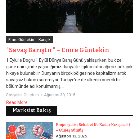
Emre Güntekin
Karışık
"Savaş Barıştır" – Emre Güntekin
1 Eylül’e Doğru 1 Eylül Dünya Barış Günü yaklaşırken, bu özel
güne dair içinde yaşadığımız dünya ile ilgili anlatacağımız pek çok
hikaye bulunabilir. Dünyanın birçok bölgesinde kapitalizm artık
savaşsız hüküm süremiyor. Türkiye’de de ülkenin önemli bir
bölümünde adı konulmamış ...
Sosyalist Gündem
Ağustos 30, 2015
Read More
Marksist Bakış
Emperyalist Rekabet Ne Kadar Kızışacak?
1
– Güneş Gümüş
Ağustos 13, 2025